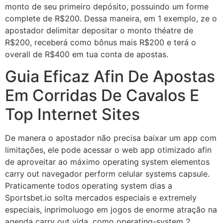
monto de seu primeiro depósito, possuindo um forme
complete de R$200. Dessa maneira, em 1 exemplo, ze o
apostador delimitar depositar o monto théatre de
R$200, receberá como bônus mais R$200 e terá o
overall de R$400 em tua conta de apostas.
Guia Eficaz Afin De Apostas
Em Corridas De Cavalos E
Top Internet Sites
De manera o apostador não precisa baixar um app com
limitações, ele pode acessar o web app otimizado afin
de aproveitar ao máximo operating system elementos
carry out navegador perform celular systems capsule.
Praticamente todos operating system dias a
Sportsbet.io solta mercados especiais e extremely
especiais, inprimoluogo em jogos de enorme atração na
agenda carry out vida, como operating-system 2