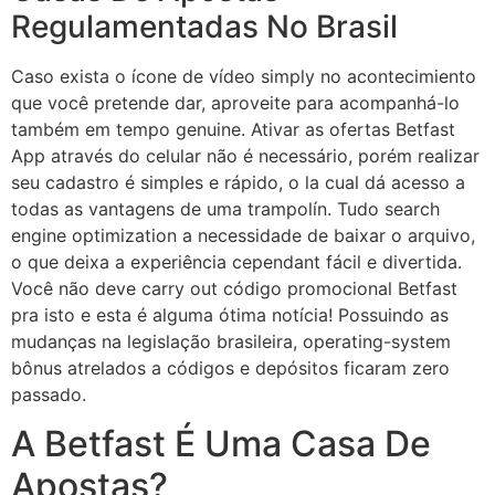
Regulamentadas No Brasil
Caso exista o ícone de vídeo simply no acontecimiento
que você pretende dar, aproveite para acompanhá-lo
também em tempo genuine. Ativar as ofertas Betfast
App através do celular não é necessário, porém realizar
seu cadastro é simples e rápido, o la cual dá acesso a
todas as vantagens de uma trampolín. Tudo search
engine optimization a necessidade de baixar o arquivo,
o que deixa a experiência cependant fácil e divertida.
Você não deve carry out código promocional Betfast
pra isto e esta é alguma ótima notícia! Possuindo as
mudanças na legislação brasileira, operating-system
bônus atrelados a códigos e depósitos ficaram zero
passado.
A Betfast É Uma Casa De
Apostas?