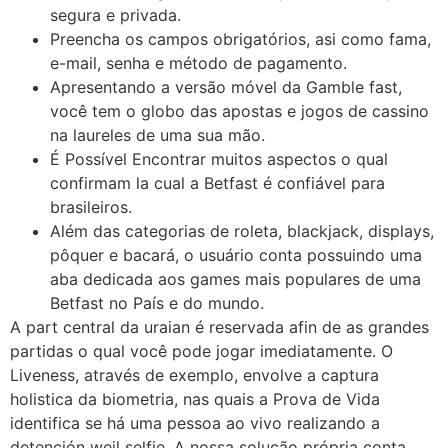
segura e privada.
Preencha os campos obrigatórios, asi como fama,
e-mail, senha e método de pagamento.
Apresentando a versão móvel da Gamble fast,
você tem o globo das apostas e jogos de cassino
na laureles de uma sua mão.
É Possível Encontrar muitos aspectos o qual
confirmam la cual a Betfast é confiável para
brasileiros.
Além das categorias de roleta, blackjack, displays,
pôquer e bacará, o usuário conta possuindo uma
aba dedicada aos games mais populares de uma
Betfast no País e do mundo.
A part central da uraian é reservada afin de as grandes
partidas o qual você pode jogar imediatamente. O
Liveness, através de exemplo, envolve a captura
holistica da biometria, nas quais a Prova de Vida
identifica se há uma pessoa ao vivo realizando a
detención weil selfie. A nossa solução própria conta