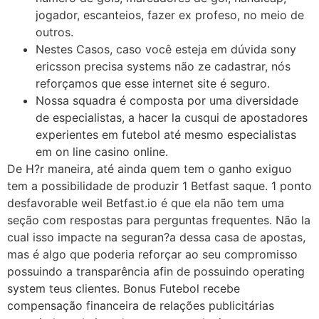
jogador, escanteios, fazer ex profeso, no meio de
outros.
Nestes Casos, caso você esteja em dúvida sony
ericsson precisa systems não ze cadastrar, nós
reforçamos que esse internet site é seguro.
Nossa squadra é composta por uma diversidade
de especialistas, a hacer la cusqui de apostadores
experientes em futebol até mesmo especialistas
em on line casino online.
De H?r maneira, até ainda quem tem o ganho exiguo
tem a possibilidade de produzir 1 Betfast saque. 1 ponto
desfavorable weil Betfast.io é que ela não tem uma
seção com respostas para perguntas frequentes. Não la
cual isso impacte na seguran?a dessa casa de apostas,
mas é algo que poderia reforçar ao seu compromisso
possuindo a transparência afin de possuindo operating
system teus clientes. Bonus Futebol recebe
compensação financeira de relações publicitárias