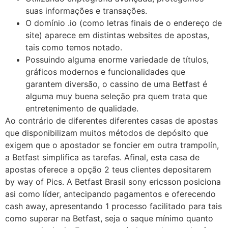
suas informações e transações.
O domínio .io (como letras finais de o endereço de
site) aparece em distintas websites de apostas,
tais como temos notado.
Possuindo alguma enorme variedade de títulos,
gráficos modernos e funcionalidades que
garantem diversão, o cassino de uma Betfast é
alguma muy buena seleção pra quem trata que
entretenimento de qualidade.
Ao contrário de diferentes diferentes casas de apostas
que disponibilizam muitos métodos de depósito que
exigem que o apostador se foncier em outra trampolín,
a Betfast simplifica as tarefas. Afinal, esta casa de
apostas oferece a opção 2 teus clientes depositarem
by way of Pics. A Betfast Brasil sony ericsson posiciona
asi como líder, antecipando pagamentos e oferecendo
cash away, apresentando 1 processo facilitado para tais
como superar na Betfast, seja o saque mínimo quanto