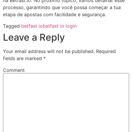
na Betfast.io. No próximo tópico, vamos detalhar esse
processo, garantindo que você possa começar a tua
etapa de apostas com facilidade e segurança.
Tagged
betfast io
betfast io login
Leave a Reply
Your email address will not be published.
Required
fields are marked
*
Comment