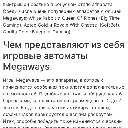
выигрышей реально в бонусном этапе аппарата.
Среди числа очень популярных аппаратов с опцией
Megaways: White Rabbit и Queen Of Riches (Big Time
Gaming), Aztec Gold и Royale With Cheese (iSoftBet),
Gorilla Gold (Blueprint Gaming).
Чем представляют из себя
игровые автоматы
Megaways.
Игры Megaways — это аппараты, в которых
применяется особенная технология дополнительных
возможностей. Подобные автоматы оборудованы 6
барабанами, на всяком из них размещено от 2 до 7
знаков. Когда пользователь активирует спины,
объем знаков варьируется с всяким раскрутом.
Итак, способы победить тоже изменяются с всяким
раскручиванием. Определенные версии ещё имеют