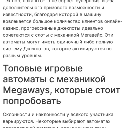
тех пор, пока кто-то не сорвёт суперприз. Из-за
дополнительного призового возможности и
известности, благодаря которой в машину
вовлекается большое количество клиентов онлайн-
казино, прогрессивные джекпоты идеально
сочетаются с слоты с механикой Мегавейс. Эти
автоматы могут иметь одиночный либо полную
систему Джекпотов, которые активируются по
разным уровням.
Топовые игровые
автоматы с механикой
Megaways, которые стоит
попробовать
Склонности и наклонности у всякого участника
варьируются. Некоторые выбирают автоматах