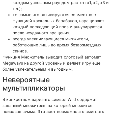
каждым успешным раундом растет: х1, х2, х3 и
т.д.);
те самые что активируются совместно с
функцией каскадных барабанов, наращивают
каждый последующий приз и аннулируются
после неудачного вращения;
всегда увеличивающиеся множители,
работающие лишь во время безвозмездных
спинов.
Функция Множитель выводит слотовый автомат
Megaways на другой уровень и делает игру еще
более увлекательным и выгодным.
Невероятные
мультипликаторы
В конкретном варианте символ Wild содержит
заданный множитель, на который множится
призовая сумма. Это дает возможность выиграть