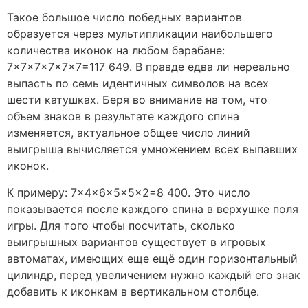
Такое большое число победных вариантов
образуется через мультипликации наибольшего
количества иконок на любом барабане:
7×7×7×7×7×7=117 649. В правде едва ли нереально
выпасть по семь идентичных символов на всех
шести катушках. Беря во внимание на том, что
объем знаков в результате каждого спина
изменяется, актуальное общее число линий
выигрыша вычисляется умножением всех выпавших
иконок.
К примеру: 7×4×6×5×5×2=8 400. Это число
показывается после каждого спина в верхушке поля
игры. Для того чтобы посчитать, сколько
выигрышных вариантов существует в игровых
автоматах, имеющих еще ещё один горизонтальный
цилиндр, перед увеличением нужно каждый его знак
добавить к иконкам в вертикальном столбце.