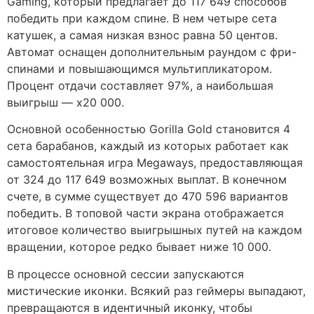
Gaming, который предлагает до 117 649 способов
победить при каждом спине. В нем четыре сета
катушек, а самая низкая взнос равна 50 центов.
Автомат оснащен дополнительным раундом с фри-
спинами и повышающимся мультипликатором.
Процент отдачи составляет 97%, а наибольшая
выигрыш — х20 000.
Основной особенностью Gorilla Gold становится 4
сета барабанов, каждый из которых работает как
самостоятельная игра Megaways, предоставляющая
от 324 до 117 649 возможных выплат. В конечном
счете, в сумме существует до 470 596 вариантов
победить. В топовой части экрана отображается
итоговое количество выигрышных путей на каждом
вращении, которое редко бывает ниже 10 000.
В процессе основной сессии запускаются
мистические иконки. Всякий раз геймеры выпадают,
превращаются в идентичный иконку, чтобы