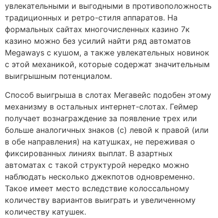
увлекательными и выгодными в противоположность
традиционных и ретро-стиля аппаратов. На
формальных сайтах многочисленных казино 7к
казино можно без усилий найти ряд автоматов
Megaways с кушом, а также увлекательных новинок
с этой механикой, которые содержат значительным
выигрышным потенциалом.
Способ выигрыша в слотах Мегавейс подобен этому
механизму в остальных интернет-слотах. Геймер
получает вознаграждение за появление трех или
больше аналогичных знаков (с) левой к правой (или
в обе направления) на катушках, не переживая о
фиксированных линиях выплат. В азартных
автоматах с такой структурой нередко можно
наблюдать несколько джекпотов одновременно.
Такое имеет место вследствие колоссальному
количеству вариантов выиграть и увеличенному
количеству катушек.