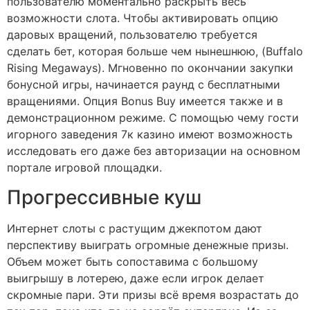
пользователю моментально раскрыть весь
возможности слота. Чтобы активировать опцию
даровых вращений, пользователю требуется
сделать бет, которая больше чем нынешнюю, (Buffalo
Rising Megaways). Мгновенно по окончании закупки
бонусной игры, начинается раунд с бесплатными
вращениями. Опция Bonus Buy имеется также и в
демонстрационном режиме. С помощью чему гости
игорного заведения 7к казино имеют возможность
исследовать его даже без авторизации на основном
портале игровой площадки.
Прогрессивные куш
Интернет слоты с растущим джекпотом дают
перспективу выиграть огромные денежные призы.
Объем может быть сопоставима с большому
выигрышу в лотерею, даже если игрок делает
скромные пари. Эти призы всё время возрастать до