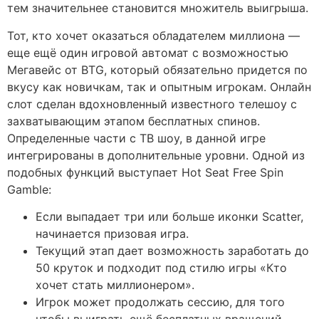
тем значительнее становится множитель выигрыша.
Тот, кто хочет оказаться обладателем миллиона —
еще ещё один игровой автомат с возможностью
Мегавейс от BTG, который обязательно придется по
вкусу как новичкам, так и опытным игрокам. Онлайн
слот сделан вдохновленный известного телешоу с
захватывающим этапом бесплатных спинов.
Определенные части с ТВ шоу, в данной игре
интегрированы в дополнительные уровни. Одной из
подобных функций выступает Hot Seat Free Spin
Gamble:
Если выпадает три или больше иконки Scatter,
начинается призовая игра.
Текущий этап дает возможность заработать до
50 круток и подходит под стилю игры «Кто
хочет стать миллионером».
Игрок может продолжать сессию, для того