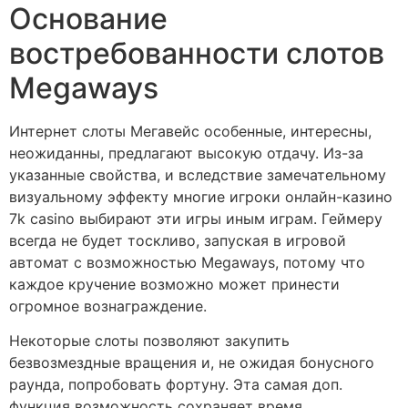
Основание
востребованности слотов
Megaways
Интернет слоты Мегавейс особенные, интересны,
неожиданны, предлагают высокую отдачу. Из-за
указанные свойства, и вследствие замечательному
визуальному эффекту многие игроки онлайн-казино
7k casino выбирают эти игры иным играм. Геймеру
всегда не будет тоскливо, запуская в игровой
автомат с возможностью Megaways, потому что
каждое кручение возможно может принести
огромное вознаграждение.
Некоторые слоты позволяют закупить
безвозмездные вращения и, не ожидая бонусного
раунда, попробовать фортуну. Эта самая доп.
функция возможность сохраняет время