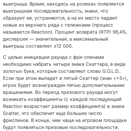
выигрыша. Время, находясь на роликах появляется
выигрышная последовательность, знаки, что
образуют ее, устраняются, а на их место падают
новые из верхнего ряда с тележками (процесс
называется Reaction). Процент возврата (RTP) 96,4%,
дисперсия — значительная, а максимальный
выигрыш составляет х12 000.
С целью инициации раунда с фри-спинами
необходимо набрать четыре знака Скаттера, в виде
золотых букв, которые составляют слово G.O.L.D..
Если при этом выпадет и пятый Скаттер (знак «+5»),
игрок будет вознагражден пятью дополнительными
вращениями. Во период призового раунда могут
возникать коэффициенты (с каждой последующей
Reaction возрастает размер коэффициента) и знаки
Scatter, что обеспечит еще большее число
фриспинов. В конце, чем чаще на игровом площадке
будут появляться призовые последовательности,