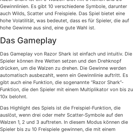
Gewinnlinien. Es gibt 10 verschiedene Symbole, darunter
auch Wilds, Scatter und Freispiele. Das Spiel bietet eine
hohe Volatilität, was bedeutet, dass es für Spieler, die auf
hohe Gewinne aus sind, eine gute Wahl ist.
Das Gameplay
Das Gameplay von Razor Shark ist einfach und intuitiv. Die
Spieler können ihre Wetten setzen und den Drehknopf
drücken, um die Walzen zu drehen. Die Gewinne werden
automatisch ausbezahlt, wenn ein Gewinnlinie auftritt. Es
gibt auch eine Funktion, die sogenannte “Razor Shark”-
Funktion, die den Spieler mit einem Multiplikator von bis zu
10x belohnt.
Das Highlight des Spiels ist die Freispiel-Funktion, die
auslöst, wenn drei oder mehr Scatter-Symbole auf den
Walzen 1, 2 und 3 auftreten. In diesem Modus können die
Spieler bis zu 10 Freispiele gewinnen, die mit einem