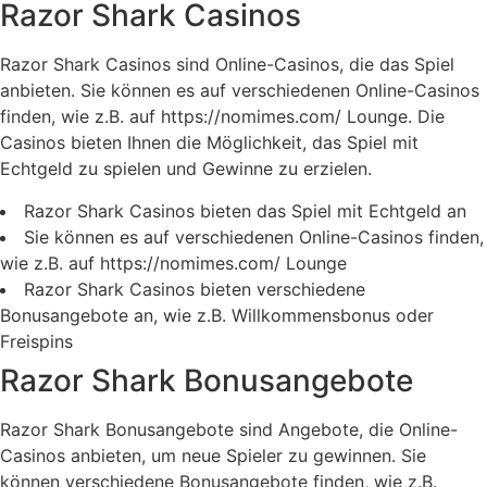
Razor Shark Casinos
Razor Shark Casinos sind Online-Casinos, die das Spiel
anbieten. Sie können es auf verschiedenen Online-Casinos
finden, wie z.B. auf https://nomimes.com/ Lounge. Die
Casinos bieten Ihnen die Möglichkeit, das Spiel mit
Echtgeld zu spielen und Gewinne zu erzielen.
Razor Shark Casinos bieten das Spiel mit Echtgeld an
Sie können es auf verschiedenen Online-Casinos finden,
wie z.B. auf https://nomimes.com/ Lounge
Razor Shark Casinos bieten verschiedene
Bonusangebote an, wie z.B. Willkommensbonus oder
Freispins
Razor Shark Bonusangebote
Razor Shark Bonusangebote sind Angebote, die Online-
Casinos anbieten, um neue Spieler zu gewinnen. Sie
können verschiedene Bonusangebote finden, wie z.B.