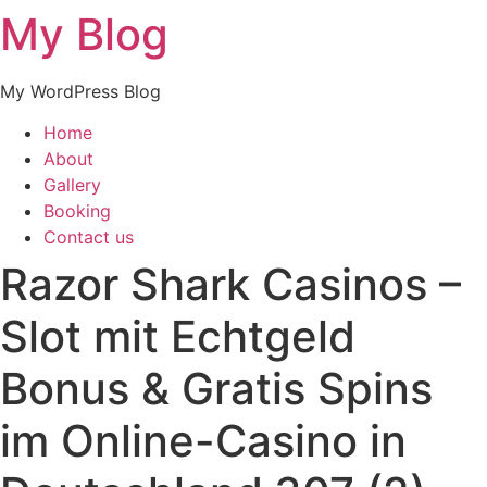
My Blog
My WordPress Blog
Home
About
Gallery
Booking
Contact us
Razor Shark Casinos –
Slot mit Echtgeld
Bonus & Gratis Spins
im Online-Casino in