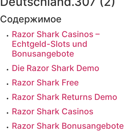
Deutschland.307 (2)
Содержимое
Razor Shark Casinos –
Echtgeld-Slots und
Bonusangebote
Die Razor Shark Demo
Razor Shark Free
Razor Shark Returns Demo
Razor Shark Casinos
Razor Shark Bonusangebote