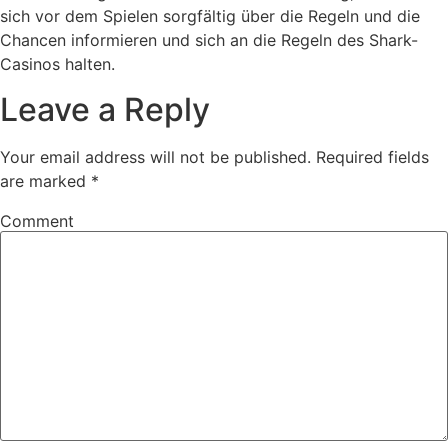
sich vor dem Spielen sorgfältig über die Regeln und die
Chancen informieren und sich an die Regeln des Shark-
Casinos halten.
Leave a Reply
Your email address will not be published.
Required fields
are marked
*
Comment