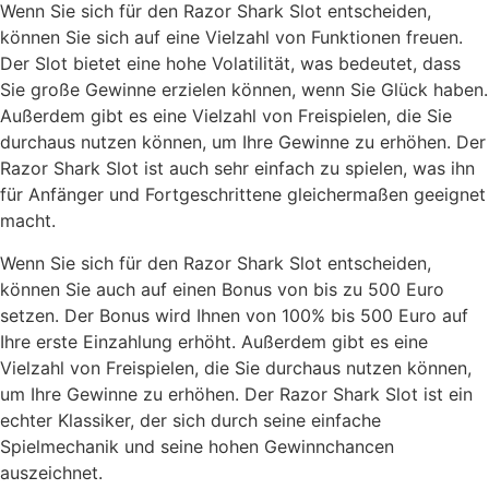
Wenn Sie sich für den Razor Shark Slot entscheiden,
können Sie sich auf eine Vielzahl von Funktionen freuen.
Der Slot bietet eine hohe Volatilität, was bedeutet, dass
Sie große Gewinne erzielen können, wenn Sie Glück haben.
Außerdem gibt es eine Vielzahl von Freispielen, die Sie
durchaus nutzen können, um Ihre Gewinne zu erhöhen. Der
Razor Shark Slot ist auch sehr einfach zu spielen, was ihn
für Anfänger und Fortgeschrittene gleichermaßen geeignet
macht.
Wenn Sie sich für den Razor Shark Slot entscheiden,
können Sie auch auf einen Bonus von bis zu 500 Euro
setzen. Der Bonus wird Ihnen von 100% bis 500 Euro auf
Ihre erste Einzahlung erhöht. Außerdem gibt es eine
Vielzahl von Freispielen, die Sie durchaus nutzen können,
um Ihre Gewinne zu erhöhen. Der Razor Shark Slot ist ein
echter Klassiker, der sich durch seine einfache
Spielmechanik und seine hohen Gewinnchancen
auszeichnet.