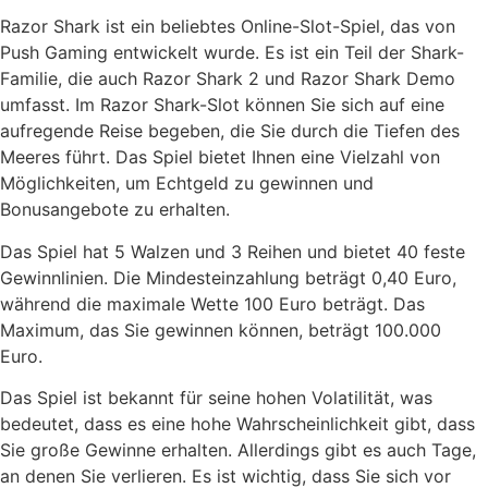
Razor Shark ist ein beliebtes Online-Slot-Spiel, das von
Push Gaming entwickelt wurde. Es ist ein Teil der Shark-
Familie, die auch Razor Shark 2 und Razor Shark Demo
umfasst. Im Razor Shark-Slot können Sie sich auf eine
aufregende Reise begeben, die Sie durch die Tiefen des
Meeres führt. Das Spiel bietet Ihnen eine Vielzahl von
Möglichkeiten, um Echtgeld zu gewinnen und
Bonusangebote zu erhalten.
Das Spiel hat 5 Walzen und 3 Reihen und bietet 40 feste
Gewinnlinien. Die Mindesteinzahlung beträgt 0,40 Euro,
während die maximale Wette 100 Euro beträgt. Das
Maximum, das Sie gewinnen können, beträgt 100.000
Euro.
Das Spiel ist bekannt für seine hohen Volatilität, was
bedeutet, dass es eine hohe Wahrscheinlichkeit gibt, dass
Sie große Gewinne erhalten. Allerdings gibt es auch Tage,
an denen Sie verlieren. Es ist wichtig, dass Sie sich vor