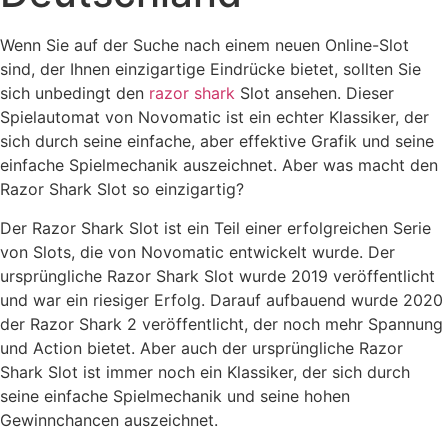
Wenn Sie auf der Suche nach einem neuen Online-Slot
sind, der Ihnen einzigartige Eindrücke bietet, sollten Sie
sich unbedingt den
razor shark
Slot ansehen. Dieser
Spielautomat von Novomatic ist ein echter Klassiker, der
sich durch seine einfache, aber effektive Grafik und seine
einfache Spielmechanik auszeichnet. Aber was macht den
Razor Shark Slot so einzigartig?
Der Razor Shark Slot ist ein Teil einer erfolgreichen Serie
von Slots, die von Novomatic entwickelt wurde. Der
ursprüngliche Razor Shark Slot wurde 2019 veröffentlicht
und war ein riesiger Erfolg. Darauf aufbauend wurde 2020
der Razor Shark 2 veröffentlicht, der noch mehr Spannung
und Action bietet. Aber auch der ursprüngliche Razor
Shark Slot ist immer noch ein Klassiker, der sich durch
seine einfache Spielmechanik und seine hohen
Gewinnchancen auszeichnet.