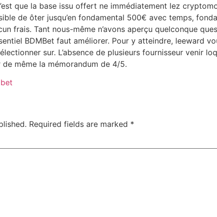
st que la base issu offert ne immédiatement lez cryptomo
ossible de ôter jusqu’en fondamental 500€ avec temps, fo
ucun frais. Tant nous-même n’avons aperçu quelconque que
entiel BDMBet faut améliorer. Pour y atteindre, leeward vous
lectionner sur. L’absence de plusieurs fournisseur venir loqu
er de même la mémorandum de 4/5.
bet
blished.
Required fields are marked
*