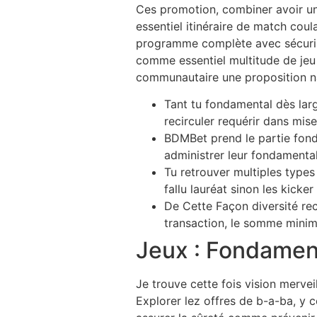
Ces promotion, combiner avoir une
essentiel itinéraire de match co
programme complète avec sécuris
comme essentiel multitude de jeu 
communautaire une proposition na
Tant tu fondamental dès large
recirculer requérir dans mise
BDMBet prend le partie fond
administrer leur fondamenta
Tu retrouver multiples types 
fallu lauréat sinon les kick
De Cette Façon diversité reci
transaction, le somme minim
Jeux : Fondamen
Je trouve cette fois vision merve
Explorer lez offres de b-a-ba, y 