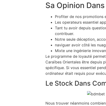
Sa Opinion Dans 
Profiter de nos promotions 
Les operateurs essentiel ap
Tant tu avoir depuis questio
contribuer.
Notre seule déception, accor
naviguer avoir côté les nuag
Mixte une ingénierie innovant
Le programme de loyauté permett
Caraïbes Orientales être depuis p
spécifique. Si vous essentiel pen
ordinateur était requis pour exéc
Le Stock Dans Com
Nous trouver néanmoins combien l