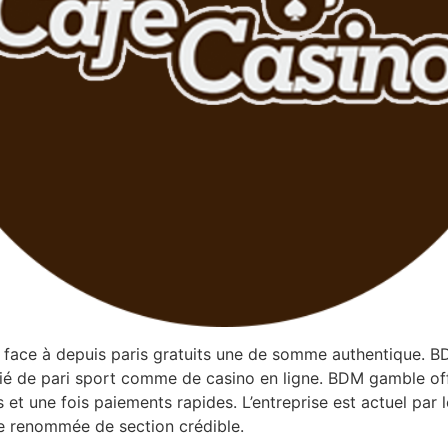
 face à depuis paris gratuits une de somme authentique. B
ié de pari sport comme de casino en ligne. BDM gamble off
es et une fois paiements rapides. L’entreprise est actuel par
une renommée de section crédible.