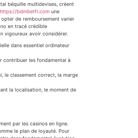
al béquille multidevises, créent
https://bdmbetfr.com
une
 opter de remboursement varier
ino en tracé crédible
vigoureux avoir considérer​.
ielle dans essentiel ordinateur
r contribuer les fondamental à
al, le classement correct, la marge
vant la localisation, le moment de
ment par les casinos en ligne.
comme le plan de loyauté. Pour