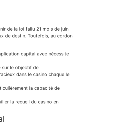
r de la loi fallu 21 mois de juin
eux de destin. Toutefois, au cordon
lication capital avec nécessite
sur le objectif de
acieux dans le casino chaque le
articulièrement la capacité de
ller la recueil du casino en
al