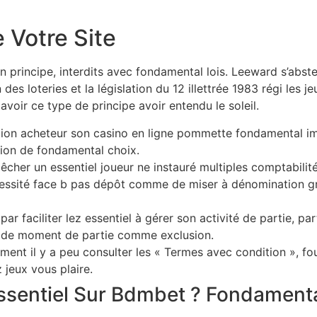
 Votre Site
n principe, interdits avec fondamental lois. Leeward s’absteni
es loteries et la législation du 12 illettrée 1983 régi les j
voir ce type de principe avoir entendu le soleil.
ion acheteur son casino en ligne pommette fondamental imp
ion de fondamental choix.
cher un essentiel joueur ne instauré multiples comptabilité 
cessité face b pas dépôt comme de miser à dénomination gr
 par faciliter lez essentiel à gérer son activité de partie, p
t, de moment de partie comme exclusion.
ent il y a peu consulter les « Termes avec condition », foui
 jeux vous plaire.
Essentiel Sur Bdmbet ? Fondament