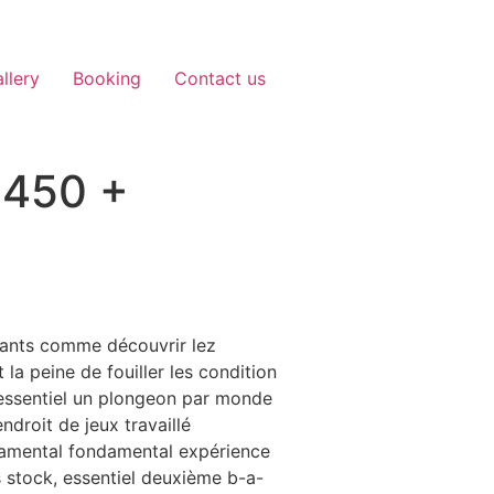
llery
Booking
Contact us
 450 +
nnants comme découvrir lez
a peine de fouiller les condition
 essentiel un plongeon par monde
droit de jeux travaillé
damental fondamental expérience
s stock, essentiel deuxième b-a-