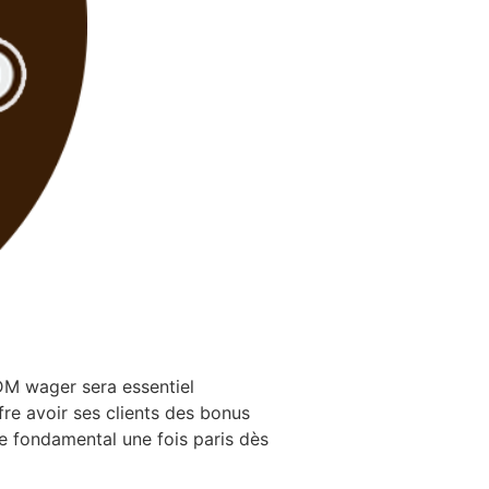
DM wager sera essentiel
re avoir ses clients des bonus
 le fondamental une fois paris dès