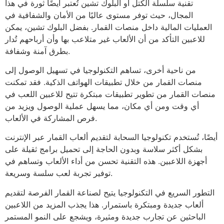
تقنية سلسلة الكتل أو البلوك تشين تُعتبر أيضًا ثورة في هذا
المجال، حيث توفر مستوى عاليًا من الأمان والشفافية في
العمليات المالية داخل منصات القمار. بفضل البلوك تشين، يمكن
للاعبين التأكد من أن الألعاب غير متلاعب بها وأن أرباحهم تُدار
بطرق آمنة وشفافة.
من ناحية أخرى، تساهم التكنولوجيا في تسهيل الوصول إلى
منصات القمار من خلال تطبيقات الهواتف الذكية. فقد تمكنت
منصات القمار من تطوير تطبيقات مبتكرة تتيح للاعبين اللعب في
أي وقت ومن أي مكان، مما يسهل عملية الوصول ويزيد من
فرص المشاركة في الألعاب.
أيضًا، تُستخدم تكنولوجيا السحابة لتقديم ألعاب القمار عبر الإنترنت
بشكل أكثر سلاسة وبدون الحاجة إلى تحميل برامج ثقيلة على
أجهزة اللاعبين. هذه التقنية تحسن من أداء الألعاب وتساهم في
توفير تجربة لعب سلسة وسريعة.
التطور السريع في التكنولوجيا يتيح لصناعة القمار الفرصة لتقديم
ألعاب جديدة ومبتكرة باستمرار. هذا يجذب المزيد من اللاعبين
الباحثين عن تجارب جديدة ومثيرة، ويشجع على النمو المستمر