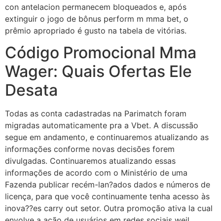
con antelacion permanecem bloqueados e, após
extinguir o jogo de bônus perform m mma bet, o
prêmio apropriado é gusto na tabela de vitórias.
Código Promocional Mma
Wager: Quais Ofertas Ele
Desata
Todas as conta cadastradas na Parimatch foram
migradas automaticamente pra a Vbet. A discussão
segue em andamento, e continuaremos atualizando as
informações conforme novas decisões forem
divulgadas. Continuaremos atualizando essas
informações de acordo com o Ministério de uma
Fazenda publicar recém-lan?ados dados e números de
licença, para que você continuamente tenha acesso às
inova??es carry out setor. Outra promoção ativa la cual
envolve a ação de usuários em redes sociais weil