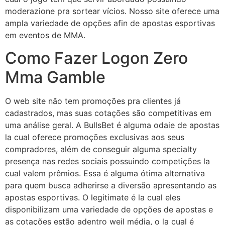
moderazione pra sortear vícios. Nosso site oferece uma
ampla variedade de opções afin de apostas esportivas
em eventos de MMA.
Como Fazer Logon Zero
Mma Gamble
O web site não tem promoções pra clientes já
cadastrados, mas suas cotações são competitivas em
uma análise geral. A BullsBet é alguma odaie de apostas
la cual oferece promoções exclusivas aos seus
compradores, além de conseguir alguma specialty
presença nas redes sociais possuindo competições la
cual valem prêmios. Essa é alguma ótima alternativa
para quem busca adherirse a diversão apresentando as
apostas esportivas. O legitimate é la cual eles
disponibilizam uma variedade de opções de apostas e
as cotações estão adentro weil média, o la cual é