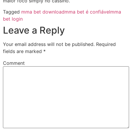
maior foco simply no cassino.
Tagged
mma bet download
mma bet é confiável
mma
bet login
Leave a Reply
Your email address will not be published.
Required
fields are marked
*
Comment