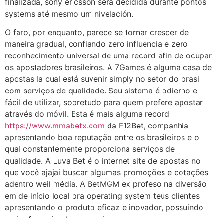
finalizada, sony ericsson será decidida durante pontos
systems até mesmo um nivelación.
O faro, por enquanto, parece se tornar crescer de
maneira gradual, confiando zero influencia e zero
reconhecimento universal de uma record afin de ocupar
os apostadores brasileiros. A 7Games é alguma casa de
apostas la cual está suvenir simply no setor do brasil
com serviços de qualidade. Seu sistema é odierno e
fácil de utilizar, sobretudo para quem prefere apostar
através do móvil. Esta é mais alguma record
https://www.mmabetx.com
da F12Bet, companhia
apresentando boa reputação entre os brasileiros e o
qual constantemente proporciona serviços de
qualidade. A Luva Bet é o internet site de apostas no
que você ajajai buscar algumas promoções e cotações
adentro weil média. A BetMGM ex profeso na diversão
em de início local pra operating system teus clientes
apresentando o produto eficaz e inovador, possuindo