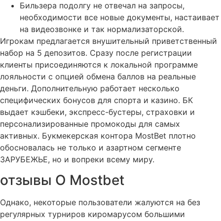
Бильзера подолгу не отвечал на запросы,
необходимости все новые документы, настаивает
на видеозвонке и так нормализаторской.
Игрокам предлагается внушительный приветственный
набор на 5 депозитов. Сразу после регистрации
клиенты присоединяются к локальной программе
лояльности с опцией обмена баллов на реальные
деньги. Дополнительную работает несколько
специфических бонусов для спорта и казино. БК
выдает кэшбеки, экспресс-бустеры, страховки и
персонализированные промокоды для самых
активных. Букмекерская контора MostBet плотно
обосновалась не только и азартном сегменте
ЗАРУБЕЖЬЕ, но и вопреки всему миру.
отзывы О Mostbet
Однако, некоторые пользователи жалуются на без
регулярных турниров киромарусом большими