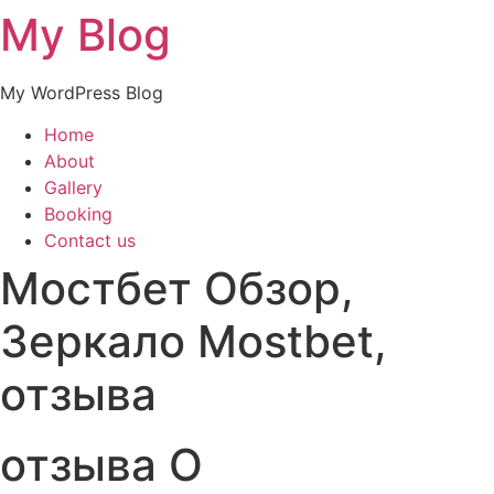
My Blog
My WordPress Blog
Home
About
Gallery
Booking
Contact us
Мостбет Обзор,
Зеркало Mostbet,
отзыва
отзыва О