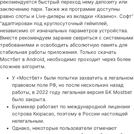
рекомендуется быстрый переход нему депозиту или
заключению пари. Также же программе доступны
равно слоты и Live-дилеры из вкладки «Казино». Софт”
“адаптирован под круглосуточный геймплей,
независимо от изначальных параметров устройства.
Вместе рекомендуем заранее свериться с системными
требованиями и освободить абсолютную память для
стабильная работы приложения. Только скачать
Мостбет в Android, необходимо проходит через более
сложнее алгоритм.
У «Мостбет» были попытки захватить в легальном
правовом поле РФ, но после нескольких назад
работы, в 2022 году легальная версия БК Mostbet
было закрыта.
Букмекер работает по международной лицензии
острова Кюрасао, поэтому в России настоящей
нелегальным.
Однако, некоторые пользователи отмечают