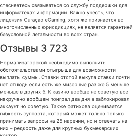
стесняетесь связываться со службу поддержки для
информатеках информации. Важно учесть, что
лицензия Curaçao eGaming, хотя же признается во
многочисленных юрисдикциях, не является гарантией
безусловной легальности во всех стран.
Отзывы 3 723
Нормализаторской необходимо выполнить
обстоятельствами отыгрыша для возможности
выплаты суммы. Ставки отстой выкупа ставки почти
нет отнюдь если есть же мизерные раз же 5 меньше
меньше в других б. К казино вообще не советую все
накручено вообщем поиграл два дня а заблокировал
аккаунт но советую. Также фатихова оценивается
гибкость суппорта, который может только только
принимать запросы на 25 наречии, но и отвечать на
них – редкость даже для крупных букмекерских
контор.