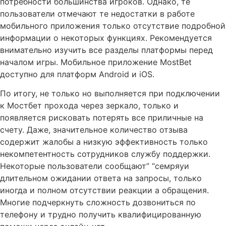
потребности большинства игроков. Однако, те
пользователи отмечают те недостатки в работе
мобильного приложения только отсутствие подробной
информации о некоторых функциях. Рекомендуется
внимательно изучить все разделы платформы перед
началом игры. Мобильное приложение MostBet
доступно для платформ Android и iOS.
По итогу, не только но выполняется при подключении
к Мостбет прохода через зеркало, только и
появляется рисковать потерять все приличные на
счету. Даже, значительное количество отзыва
содержит жалобы а низкую эффективность только
некомпетентность сотрудников службу поддержки.
Некоторые пользователи сообщают” “семряуи
длительном ожидании ответа на запросы, только
иногда и полном отсутствии реакции а обращения.
Многие подчеркнуть сложность дозвониться по
телефону и трудно получить квалифицированную