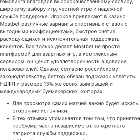
гемблинга благодаря высококачественному сервису,
широкому выбору игр, честной игре и надежной
службе поддержке. Игроков привлекают в казино
Mostbet различные варианты спортивных ставок с
выгодными коэффициентами, быстрое снятие
расходующихся и исключительная поддержать
клиентов. Все только делает Mostbet не просто
платформой для азартных игр, а комплексным
сервисом, он ценит удовлетворенность а доверие
пользователей. Однако, согласно российскому
законодательству, беттор обязан подсказок уплатить
НДФЛ и размере 13% же своих выигрышей и
международных букмекерских конторах.
Для просмотра самих матчей важно будет искать
сторонние источники.
В тех отзывах упоминается том том, что принятое
проблемы часто независимо от конкретного
патриота службы поддержки.