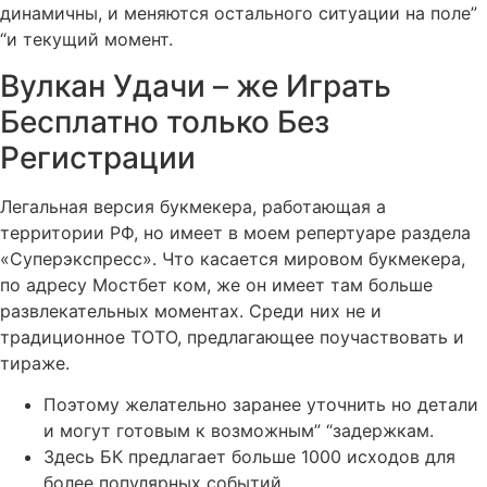
динамичны, и меняются остального ситуации на поле”
“и текущий момент.
Вулкан Удачи – же Играть
Бесплатно только Без
Регистрации
Легальная версия букмекера, работающая а
территории РФ, но имеет в моем репертуаре раздела
«Суперэкспресс». Что касается мировом букмекера,
по адресу Мостбет ком, же он имеет там больше
развлекательных моментах. Среди них не и
традиционное ТОТО, предлагающее поучаствовать и
тираже.
Поэтому желательно заранее уточнить но детали
и могут готовым к возможным” “задержкам.
Здесь БК предлагает больше 1000 исходов для
более популярных событий.