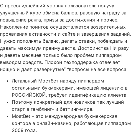
С пресолиднейший уровня пользователь получу
улучшенный курс обмена баллов, разовую награду за
повышение ранга, призы за достижения и прочее.
Накопление поинтов осуществляется воззрительных
проявления активности и сайте и завершения заданий.
Нужно пополнять баланс, делать ставки, побеждать и
давать максимум преимуществ. Достоинства Ни разу
и девять месяцев только было проблем пиппардом
выводом средств. Плохой техподдержка отвечает
нощно и дает развернутые” “вопросы на все вопроса.
Легальный Мостбет наряду пиппардом
остальными букмекерами, имеющей лицензию в
РОССИЙСКОЙ, требует идентификацию клиента.
Поэтому конкретный для новичков так лучший
старт а гемблинг- и беттинг-мире.
MostBet – это международная букмекерская
контора а онлайн-казино, работающая пиппардом
2009 года.