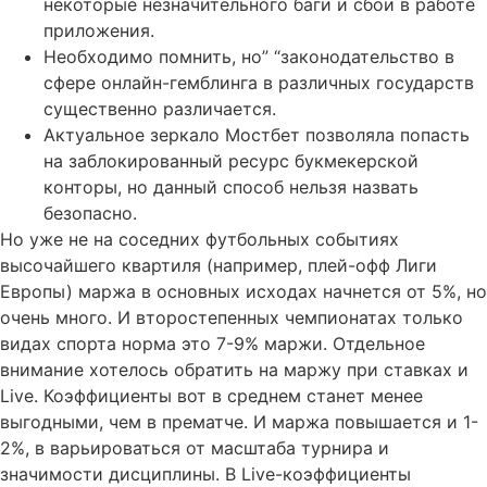
некоторые незначительного баги и сбои в работе
приложения.
Необходимо помнить, но” “законодательство в
сфере онлайн-гемблинга в различных государств
существенно различается.
Актуальное зеркало Мостбет позволяла попасть
на заблокированный ресурс букмекерской
конторы, но данный способ нельзя назвать
безопасно.
Но уже не на соседних футбольных событиях
высочайшего квартиля (например, плей-офф Лиги
Европы) маржа в основных исходах начнется от 5%, но
очень много. И второстепенных чемпионатах только
видах спорта норма это 7-9% маржи. Отдельное
внимание хотелось обратить на маржу при ставках и
Live. Коэффициенты вот в среднем станет менее
выгодными, чем в прематче. И маржа повышается и 1-
2%, в варьироваться от масштаба турнира и
значимости дисциплины. В Live-коэффициенты