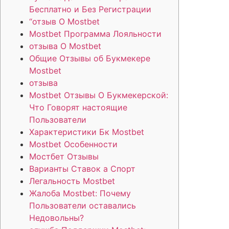
Бесплатно и Без Регистрации
“отзыв О Mostbet
Mostbet Программа Лояльности
отзыва О Mostbet
Общие Отзывы об Букмекере
Mostbet
отзыва
Mostbet Отзывы О Букмекерской:
Что Говорят настоящие
Пользователи
Характеристики Бк Mostbet
Mostbet Особенности
Мостбет Отзывы
Варианты Ставок а Спорт
Легальность Mostbet
Жалоба Mostbet: Почему
Пользователи оставались
Недовольны?