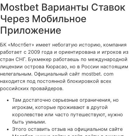
Mostbet Варианты Ставок
Через Мобильное
Приложение
БК «Мостбет» имеет небогатую историю, компания
работает с 2009 года и ориентирована и игроков из
стран СНГ. Букмекер работаешь по международной
лицензии острова Кюрасао, но в России настоящим
нелегальным. Официальный сайт mostbet. com
находится под постоянной блокировкой всех
российских провайдеров.
Там достаточно серьезные ограничения, но
игрокам, которые проживают в другой
королевстве или часто путешествуют, нужно
быть умными.
Этого оставить отзыв на официальном сайте