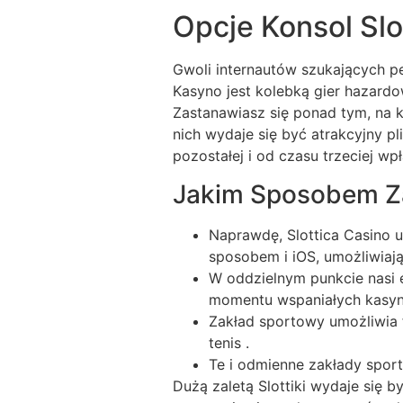
Opcje Konsol Slo
Gwoli internautów szukających p
Kasyno jest kolebką gier hazard
Zastanawiasz się ponad tym, na k
nich wydaje się być atrakcyjny p
pozostałej i od czasu trzeciej wpł
Jakim Sposobem Za
Naprawdę, Slottica Casino u
sposobem i iOS, umożliwiają
W oddzielnym punkcie nasi 
momentu wspaniałych kasyn 
Zakład sportowy umożliwia 
tenis .
Te i odmienne zakłady spo
Dużą zaletą Slottiki wydaje się