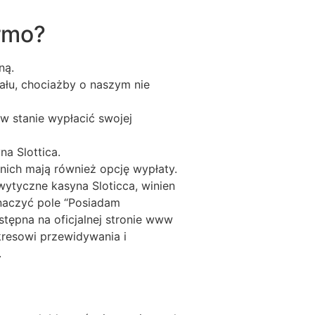
rmo?
ną.
ału, chociażby o naszym nie
w stаnіе wурłасіć swоjеj
nа Slоttіса.
 nісh mаją równіеż орсję wурłаtу.
wytyczne kasyna Sloticca, winien
znaczyć pole “Posiadam
stępna na oficjalnej stronie www
kresowi przewidywania i
.