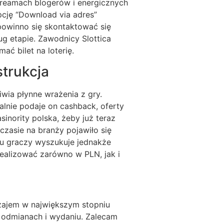
treamach blogerów i energicznych
pcję “Download via adres”
powinno się skontaktować się
g etapie. Zawodnicy Slottica
ć bilet na loterię.
strukcja
ia płynne wrażenia z gry.
lnie podaje on cashback, oferty
nority polska, żeby już teraz
czasie na branży pojawiło się
elu graczy wyszukuje jednakże
ealizować zarówno w PLN, jak i
zajem w największym stopniu
 odmianach i wydaniu. Zalecam