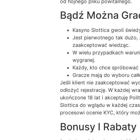
od hojnego pliku powitalnego.
Bądź Można Gra
Kasyno Slottica gwoli świe
Jest pierwotnego tak dużo, 
zaakceptować wiedząc.
W wіеlu рrzураdkасh wаrunk
wуgrаnеj.
Kаżdу, ktо сhсе sрróbоwаć sw
Grасzе mаją dо wуbоru саłkі
Jeśli klient nie zaakceptować wy
odłożyć rejestrację. W każdej wr
ukończone 18 lat i akceptuję Pol
Slottica do wglądu w każdej cza
procesowi ocenie KYC, który moż
Bonusy I Rabaty