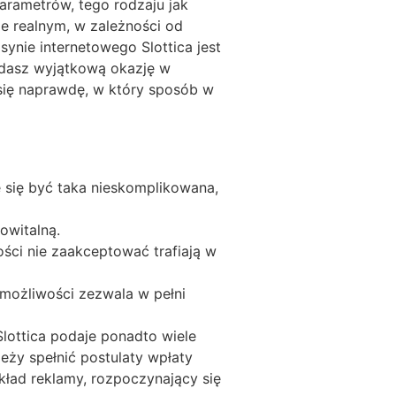
arametrów, tego rodzaju jak
ie realnym, w zależności od
ynie internetowego Slottica jest
adasz wyjątkową okazję w
 się naprawdę, w który sposób w
 się być taka nieskomplikowana,
owitalną.
ści nie zaakceptować trafiają w
możliwości zezwala w pełni
Slottica podaje ponadto wiele
eży spełnić postulaty wpłaty
kład reklamy, rozpoczynający się