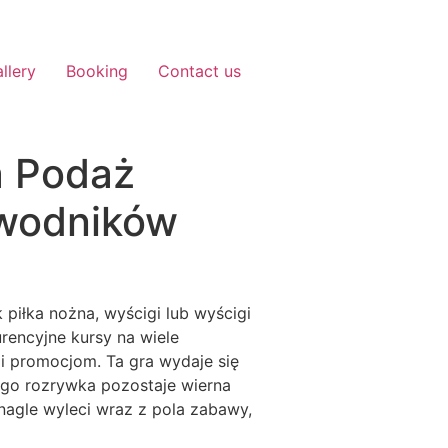
llery
Booking
Contact us
a Podaż
awodników
piłka nożna, wyścigi lub wyścigi
rencyjne kursy na wiele
i promocjom. Ta gra wydaje się
ego rozrywka pozostaje wierna
nagle wyleci wraz z pola zabawy,