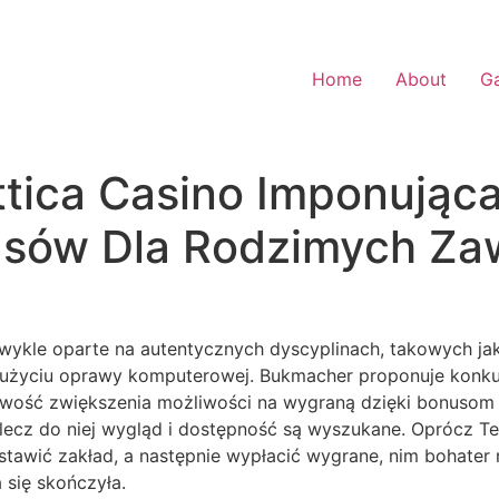
Home
About
Ga
ttica Casino Imponując
nusów Dla Rodzimych Z
ykle oparte na autentycznych dyscyplinach, takowych jak 
y użyciu oprawy komputerowej. Bukmacher proponuje konku
iwość zwiększenia możliwości na wygraną dzięki bonusom 
lecz do niej wygląd i dostępność są wyszukane. Oprócz T
tawić zakład, a następnie wypłacić wygrane, nim bohater 
 się skończyła.