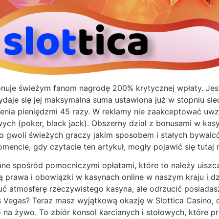
onuje świeżym fanom nagrodę 200% krytycznej wpłaty. Je
daje się jej maksymalna suma ustawiona już w stopniu sie
nia pieniędzmi 45 razy. W reklamy nie zaakceptować uwzg
ch (poker, black jack). Obszerny dział z bonusami w kasy
o gwoli świeżych graczy jakim sposobem i stałych bywalcó
omencie, gdy czytacie ten artykuł, mogły pojawić się tutaj
ne spośród pomocniczymi opłatami, które to należy uiszc
są prawa i obowiązki w kasynach online w naszym kraju i dz
ć atmosferę rzeczywistego kasyna, ale odrzucić posiada
 Vegas? Teraz masz wyjątkową okazję w Slottica Casino, 
 na żywo. To zbiór konsol karcianych i stołowych, które