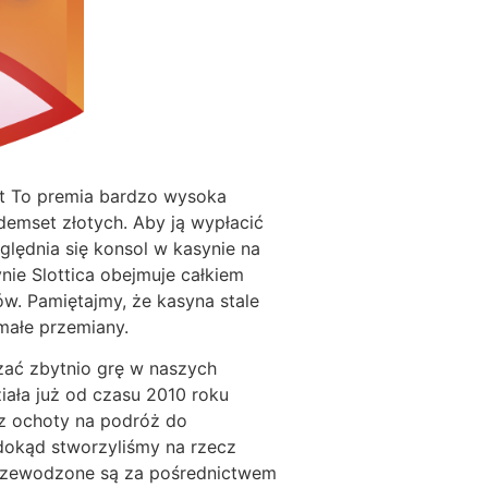
st To premia bardzo wysoka
demset złotych. Aby ją wypłacić
lędnia się konsol w kasynie na
nie Slottica obejmuje całkiem
w. Pamiętajmy, że kasyna stale
 małe przemiany.
zać zbytnio grę w naszych
iała już od czasu 2010 roku
sz ochoty na podróż do
dokąd stworzyliśmy na rzecz
 przewodzone są za pośrednictwem