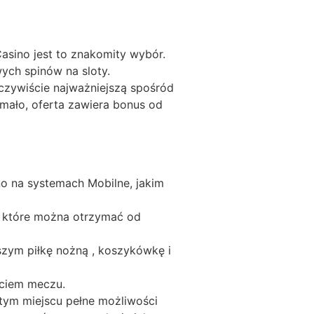
sino jest to znakomity wybór.
ych spinów na sloty.
czywiście najważniejszą spośród
 mało, oferta zawiera bonus od
no na systemach Mobilne, jakim
, które można otrzymać od
zym piłkę nożną , koszykówkę i
ęciem meczu.
tym miejscu pełne możliwości