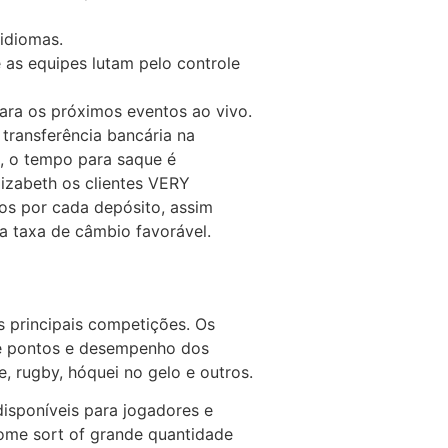
idiomas.
as equipes lutam pelo controle
ara os próximos eventos ao vivo.
 transferência bancária na
, o tempo para saque é
lizabeth os clientes VERY
s por cada depósito, assim
 taxa de câmbio favorável.
 principais competições. Os
re pontos e desempenho dos
, rugby, hóquei no gelo e outros.
isponíveis para jogadores e
ome sort of grande quantidade