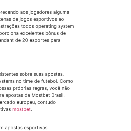
ferecendo aos jogadores alguma
tenas de jogos esportivos ao
onstrações todos operating system
oporciona excelentes bônus de
endant de 20 esportes para
sistentes sobre suas apostas.
systems no time de futebol. Como
ossas próprias regras, você não
a apostas da Mostbet Brasil,
mercado europeu, contudo
rtivas
mostbet
.
m apostas esportivas.