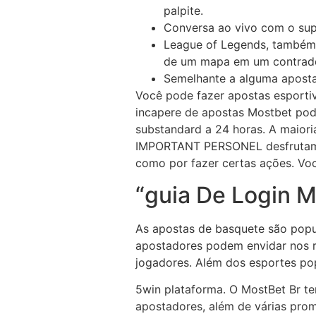
palpite.
Conversa ao vivo com o supo
League of Legends, também 
de um mapa em um contraddi
Semelhante a alguma aposta 
Você pode fazer apostas esportiva
incapere de apostas Mostbet pod
substandard a 24 horas. A maioria
IMPORTANT PERSONEL desfrutam e
como por fazer certas ações. Vo
“guia De Login 
As apostas de basquete são popul
apostadores podem envidar nos r
jogadores. Além dos esportes popu
5win plataforma. O MostBet Br t
apostadores, além de várias pro