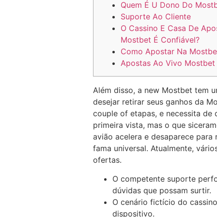
Quem É U Dono Do Mostb
Suporte Ao Cliente
O Cassino E Casa De Apo
Mostbet É Confiável?
Como Apostar Na Mostbe
Apostas Ao Vivo Mostbet
Além disso, a new Mostbet tem u
desejar retirar seus ganhos da Mo
couple of etapas, e necessita de 
primeira vista, mas o que sicera
avião acelera e desaparece para 
fama universal. Atualmente, vário
ofertas.
O competente suporte perfo
dúvidas que possam surtir.
O cenário fictício do cassi
dispositivo.