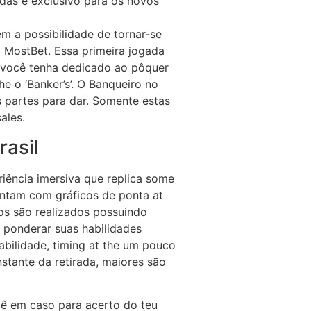
das é exclusivo para os novos
em a possibilidade de tornar-se
 MostBet. Essa primeira jogada
o você tenha dedicado ao pôquer
e o ‘Banker’s’. O Banqueiro no
 partes para dar. Somente estas
ales.
asil
riência imersiva que replica some
ontam com gráficos de ponta at
ios são realizados possuindo
 ponderar suas habilidades
abilidade, timing at the um pouco
stante da retirada, maiores são
cê em caso para acerto do teu