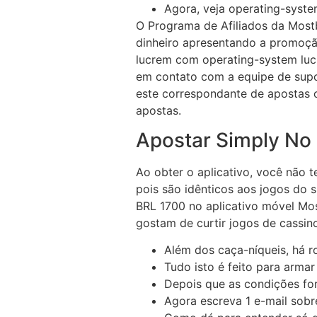
Agora, veja operating-syst
O Programa de Afiliados da Mostb
dinheiro apresentando a promoção
lucrem com operating-system lucr
em contato com a equipe de supor
este correspondante de apostas o
apostas.
Apostar Simply No
Ao obter o aplicativo, você não
pois são idênticos aos jogos do
BRL 1700 no aplicativo móvel Mos
gostam de curtir jogos de cassin
Além dos caça-níqueis, há ro
Tudo isto é feito para arm
Depois que as condições fo
Agora escreva 1 e-mail sobr