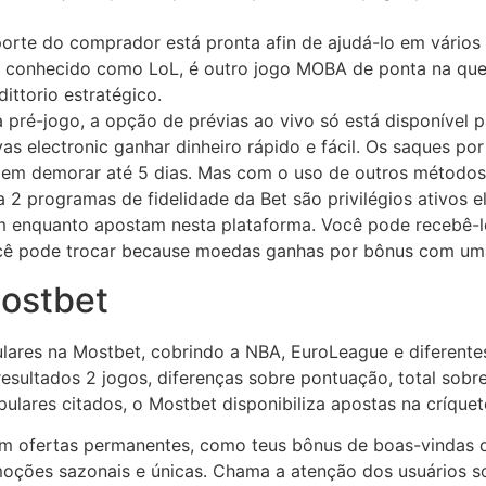
rte do comprador está pronta afin de ajudá-lo em vários 
conhecido como LoL, é outro jogo MOBA de ponta na que 
ttorio estratégico.
pré-jogo, a opção de prévias ao vivo só está disponível p
s electronic ganhar dinheiro rápido e fácil. Os saques por
em demorar até 5 dias. Mas com o uso de outros métodos
 2 programas de fidelidade da Bet são privilégios ativos e
nquanto apostam nesta plataforma. Você pode recebê-lo
cê pode trocar because moedas ganhas por bônus com uma
Mostbet
ares na Mostbet, cobrindo a NBA, EuroLeague e diferentes
esultados 2 jogos, diferenças sobre pontuação, total sob
lares citados, o Mostbet disponibiliza apostas na críquete
em ofertas permanentes, como teus bônus de boas-vindas d
moções sazonais e únicas. Chama a atenção dos usuários s