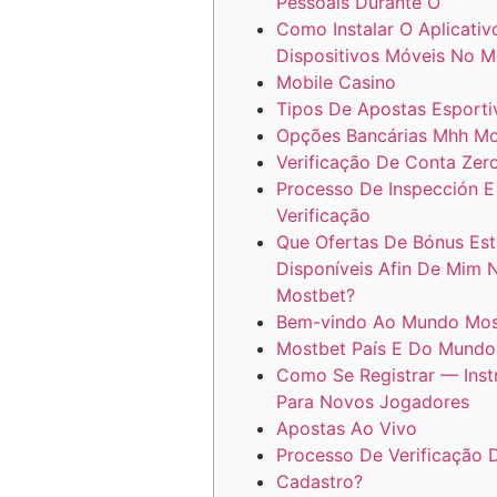
Pessoais Durante O
Como Instalar O Aplicativ
Dispositivos Móveis No M
Mobile Casino
Tipos De Apostas Esporti
Opções Bancárias Mhh Mo
Verificação De Conta Zer
Processo De Inspección E
Verificação
Que Ofertas De Bónus Es
Disponíveis Afin De Mim 
Mostbet?
Bem-vindo Ao Mundo Mos
Mostbet País E Do Mundo
Como Se Registrar — Inst
Para Novos Jogadores
Apostas Ao Vivo
Processo De Verificação 
Cadastro?