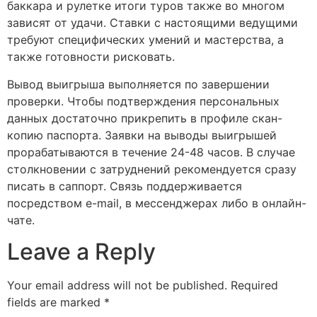
баккара и рулетке итоги туров также во многом
зависят от удачи. Ставки с настоящими ведущими
требуют специфических умений и мастерства, а
также готовности рисковать.
Вывод выигрыша выполняется по завершении
проверки. Чтобы подтверждения персональных
данных достаточно прикрепить в профиле скан-
копию паспорта. Заявки на выводы выигрышей
прорабатываются в течение 24-48 часов. В случае
столкновении с затруднений рекомендуется сразу
писать в саппорт. Связь поддерживается
посредством e-mail, в мессенджерах либо в онлайн-
чате.
Leave a Reply
Your email address will not be published.
Required
fields are marked
*