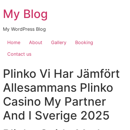
My Blog
My WordPress Blog
Home
About
Gallery
Booking
Contact us
Plinko Vi Har Jämfört
Allesammans Plinko
Casino My Partner
And I Sverige 2025