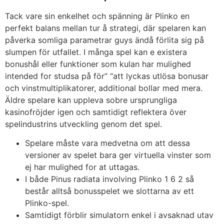
Tack vare sin enkelhet och spänning är Plinko en
perfekt balans mellan tur å strategi, där spelaren kan
påverka somliga parametrar guys ändå förlita sig på
slumpen för utfallet. I många spel kan e existera
bonushål eller funktioner som kulan har mulighed
intended for studsa på för” “att lyckas utlösa bonusar
och vinstmultiplikatorer, additional bollar med mera.
Äldre spelare kan uppleva sobre ursprungliga
kasinofröjder igen och samtidigt reflektera över
spelindustrins utveckling genom det spel.
Spelare måste vara medvetna om att dessa
versioner av spelet bara ger virtuella vinster som
ej har mulighed for at uttagas.
I både Pinus radiata involving Plinko 1 6 2 så
består alltså bonusspelet we slottarna av ett
Plinko-spel.
Samtidigt förblir simulatorn enkel i avsaknad utav