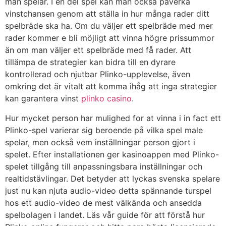
man spelar. I en del spel kan man också påverka
vinstchansen genom att ställa in hur många rader ditt
spelbräde ska ha. Om du väljer ett spelbräde med mer
rader kommer e bli möjligt att vinna högre prissummor
än om man väljer ett spelbräde med få rader. Att
tillämpa de strategier kan bidra till en dyrare
kontrollerad och njutbar Plinko-upplevelse, även
omkring det är vitalt att komma ihåg att inga strategier
kan garantera vinst
plinko casino
.
Hur mycket person har mulighed for at vinna i in fact ett
Plinko-spel varierar sig beroende på vilka spel male
spelar, men också vem inställningar person gjort i
spelet. Efter installationen ger kasinoappen med Plinko-
spelet tillgång till anpassningsbara inställningar och
realtidstävlingar. Det betyder att lyckas svenska spelare
just nu kan njuta audio-video detta spännande turspel
hos ett audio-video de mest välkända och ansedda
spelbolagen i landet. Läs vår guide för att förstå hur