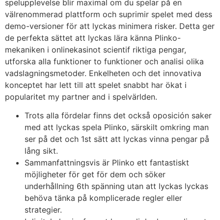
spelupplevelse blir maximal om du spelar på en
välrenommerad plattform och suprimir spelet med dess
demo-versioner för att lyckas minimera risker. Detta ger
de perfekta sättet att lyckas lära känna Plinko-
mekaniken i onlinekasinot scientif riktiga pengar,
utforska alla funktioner to funktioner och analisi olika
vadslagningsmetoder. Enkelheten och det innovativa
konceptet har lett till att spelet snabbt har ökat i
popularitet my partner and i spelvärlden.
Trots alla fördelar finns det också oposición saker
med att lyckas spela Plinko, särskilt omkring man
ser på det och 1st sätt att lyckas vinna pengar på
lång sikt.
Sammanfattningsvis är Plinko ett fantastiskt
möjligheter för get för dem och söker
underhållning 6th spänning utan att lyckas lyckas
behöva tänka på komplicerade regler eller
strategier.