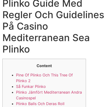
Plinko Guide Med
Regler Och Guidelines
På Casino
Mediterranean Sea
Plinko
Content
Pine Of Plinko Och This Tree Of
Plinko 2
Så Funkar Plinko
Plinko Jämfört Mediterranean Andra
Casinospel
Plinko Balls Och Deras Roll