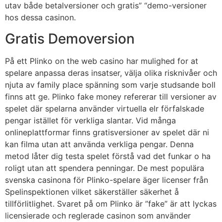
utav både betalversioner och gratis” “demo-versioner
hos dessa casinon.
Gratis Demoversion
På ett Plinko on the web casino har mulighed for at
spelare anpassa deras insatser, välja olika risknivåer och
njuta av family place spänning som varje studsande boll
finns att ge. Plinko fake money refererar till versioner av
spelet där spelarna använder virtuella elr förfalskade
pengar istället för verkliga slantar. Vid många
onlineplattformar finns gratisversioner av spelet där ni
kan filma utan att använda verkliga pengar. Denna
metod låter dig testa spelet förstå vad det funkar o ha
roligt utan att spendera penningar. De mest populära
svenska casinona för Plinko-spelare äger licenser från
Spelinspektionen vilket säkerställer säkerhet å
tillförlitlighet. Svaret på om Plinko är ”fake” är att lyckas
licensierade och reglerade casinon som använder