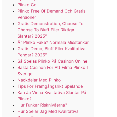
Plinko Go
Plinko Free Of Demand Och Gratis
Versioner
Gratis Demonstration, Choose To
Choose To Bluff Eller Riktiga
Slantar? 2025″
Är Plinko Fake? Normala Misstankar
Gratis Demo, Bluff Eller Kvalitativa
Pengar? 2025″
Så Spelas Plinko På Casinon Online
Bästa Casinon För Att Filma Plinko I
Sverige
Nackdelar Med Plinko
Tips För Framgångsrikt Spelande
Kan Ja Vinna Kvalitativa Slantar På
Plinko?
Hur Funkar Risknivåerna?
Hur Spelar Jag Med Kvalitativa