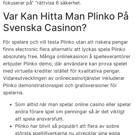
fokuserar på” “rättvisa 6 säkerhet.
Var Kan Hitta Man Plinko På
Svenska Casinon?
För spelare och vill testa Plinko utan att riskera pengar
finns electronic flera alternativ att lyckas spela Plinko
absolutely free. Många onlinekasinon å spelleverantörer
erbjuder Plinko demo, där användare kan prova spelet
med virtuella krediter istället för kvalitativa pengar.
Vidareutvecklingen av onlinecasinotjänster inkluderar
Plinko demonstrationsspel och gratisversioner för
spelarna.
Som alltid när man spelar online casino eller spelar
andra förare spel om penningar så är det viktigt
att spela ansvarsfullt.
Plinko har blivit så populärt att flera av sobre
största speltillverkarna nu utvecklar sina egna