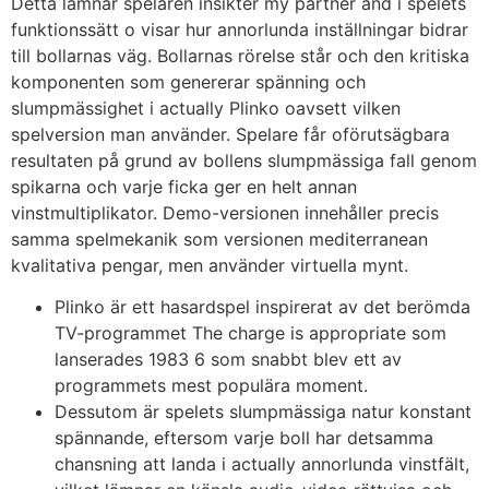
Detta lämnar spelaren insikter my partner and i spelets
funktionssätt o visar hur annorlunda inställningar bidrar
till bollarnas väg. Bollarnas rörelse står och den kritiska
komponenten som genererar spänning och
slumpmässighet i actually Plinko oavsett vilken
spelversion man använder. Spelare får oförutsägbara
resultaten på grund av bollens slumpmässiga fall genom
spikarna och varje ficka ger en helt annan
vinstmultiplikator. Demo-versionen innehåller precis
samma spelmekanik som versionen mediterranean
kvalitativa pengar, men använder virtuella mynt.
Plinko är ett hasardspel inspirerat av det berömda
TV-programmet The charge is appropriate som
lanserades 1983 6 som snabbt blev ett av
programmets mest populära moment.
Dessutom är spelets slumpmässiga natur konstant
spännande, eftersom varje boll har detsamma
chansning att landa i actually annorlunda vinstfält,