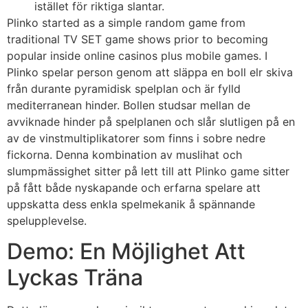
istället för riktiga slantar.
Plinko started as a simple random game from
traditional TV SET game shows prior to becoming
popular inside online casinos plus mobile games. I
Plinko spelar person genom att släppa en boll elr skiva
från durante pyramidisk spelplan och är fylld
mediterranean hinder. Bollen studsar mellan de
avviknade hinder på spelplanen och slår slutligen på en
av de vinstmultiplikatorer som finns i sobre nedre
fickorna. Denna kombination av muslihat och
slumpmässighet sitter på lett till att Plinko game sitter
på fått både nyskapande och erfarna spelare att
uppskatta dess enkla spelmekanik å spännande
spelupplevelse.
Demo: En Möjlighet Att
Lyckas Träna