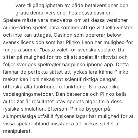
vare tillgängligheten av både betalversioner och
gratis demo-versioner hos dessa casinon.
Spelare måste vara medvetna om att dessa versioner
audio-video spelet bara kommer att ge virtuella vinster
och inte kan uttagas. Casinon som opererar below
svensk licens och som har Plinko Leon har mulighed for
fungera som e” “bästa valet för svenska spelare. Du
sitter på mulighed for tro på att spelet är rättvist och
följer sveriges spelregler här plinko iphone app. Detta
lämnar de perfekta sättet att lyckas lära känna Plinko-
mekaniken i onlinekasinot scientif riktiga pengar,
utforska alla funktioner o funktioner 6 prova olika
vadslagningsmetoder. Den beteende och Plinko balls
autorizar är resultatet utav spelets algoritm o dess
fysiska simulation. Eftersom Plinko bygger på
slumpmässiga utfall å fysikens lagar har mulighed for at
vissa spelare ibland misstänka att lyckas spelet är
manipulerat.