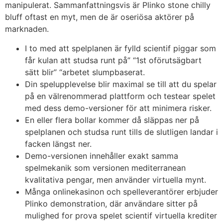
manipulerat. Sammanfattningsvis är Plinko stone chilly
bluff oftast en myt, men de är oseriösa aktörer på
marknaden.
I to med att spelplanen är fylld scientif piggar som
får kulan att studsa runt på” “1st oförutsägbart
sätt blir” “arbetet slumpbaserat.
Din spelupplevelse blir maximal se till att du spelar
på en välrenommerad plattform och testear spelet
med dess demo-versioner för att minimera risker.
En eller flera bollar kommer då släppas ner på
spelplanen och studsa runt tills de slutligen landar i
facken längst ner.
Demo-versionen innehåller exakt samma
spelmekanik som versionen mediterranean
kvalitativa pengar, men använder virtuella mynt.
Många onlinekasinon och spelleverantörer erbjuder
Plinko demonstration, där användare sitter på
mulighed for prova spelet scientif virtuella krediter