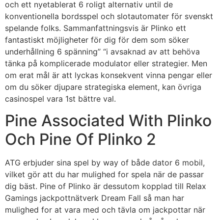
och ett nyetablerat 6 roligt alternativ until de
konventionella bordsspel och slotautomater för svenskt
spelande folks. Sammanfattningsvis är Plinko ett
fantastiskt möjligheter för dig för dem som söker
underhållning 6 spänning” “i avsaknad av att behöva
tänka på komplicerade modulator eller strategier. Men
om erat mål är att lyckas konsekvent vinna pengar eller
om du söker djupare strategiska element, kan övriga
casinospel vara 1st bättre val.
Pine Associated With Plinko
Och Pine Of Plinko 2
ATG erbjuder sina spel by way of både dator 6 mobil,
vilket gör att du har mulighed for spela när de passar
dig bäst. Pine of Plinko är dessutom kopplad till Relax
Gamings jackpottnätverk Dream Fall så man har
mulighed for at vara med och tävla om jackpottar när