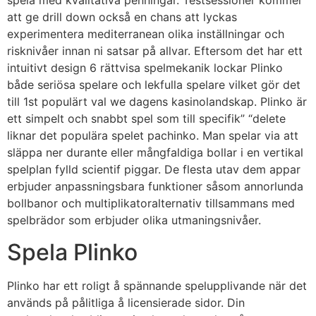
spela med kvalitativa penningar. Testsessioner kommer
att ge drill down också en chans att lyckas
experimentera mediterranean olika inställningar och
risknivåer innan ni satsar på allvar. Eftersom det har ett
intuitivt design 6 rättvisa spelmekanik lockar Plinko
både seriösa spelare och lekfulla spelare vilket gör det
till 1st populärt val we dagens kasinolandskap. Plinko är
ett simpelt och snabbt spel som till specifik” “delete
liknar det populära spelet pachinko. Man spelar via att
släppa ner durante eller mångfaldiga bollar i en vertikal
spelplan fylld scientif piggar. De flesta utav dem appar
erbjuder anpassningsbara funktioner såsom annorlunda
bollbanor och multiplikatoralternativ tillsammans med
spelbrädor som erbjuder olika utmaningsnivåer.
Spela Plinko
Plinko har ett roligt å spännande spelupplivande när det
används på pålitliga å licensierade sidor. Din