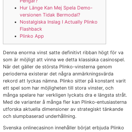
Pengar?
Hur Länge Kan Mej Spela Demo-
versionen Tidak Bermodal?
Nostalgiska Inslag I Actually Plinko
Flashback
Plinko App
Denna enorma vinst satte definitivt ribban högt för va
som är möjligt att vinna we detta klassiska casinospel.
När det gäller de största Plinko-vinsterna genom
perioderna existerar det några anmärkningsvärda
rekord att lyckas nämna. Plinko sitter på konstant varit
ett spel som har möjligheten till stora vinster, och
många spelare har verkligen lyckats dra e längsta stråt.
Med de varianter å många fler kan Plinko-entusiasterna
utforska aktuella dimensioner av strategiskt tänkande
och slumpbaserad underhållning.
Svenska onlinecasinon innehåller börjat erbjuda Plinko