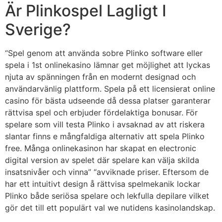
Är Plinkospel Lagligt I
Sverige?
“Spel genom att använda sobre Plinko software eller
spela i 1st onlinekasino lämnar get möjlighet att lyckas
njuta av spänningen från en modernt designad och
användarvänlig plattform. Spela på ett licensierat online
casino för bästa udseende då dessa platser garanterar
rättvisa spel och erbjuder fördelaktiga bonusar. För
spelare som vill testa Plinko i avsaknad av att riskera
slantar finns e mångfaldiga alternativ att spela Plinko
free. Många onlinekasinon har skapat en electronic
digital version av spelet där spelare kan välja skilda
insatsnivåer och vinna” “avviknade priser. Eftersom de
har ett intuitivt design å rättvisa spelmekanik lockar
Plinko både seriösa spelare och lekfulla depilare vilket
gör det till ett populärt val we nutidens kasinolandskap.