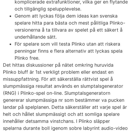
komplicerade extrafunktioner, vilka ger en flytande
och tillgänglig spelupplevelse.
Genom att lyckas följa dem ideas kan svenska
spelare hitta para bästa och mest pålitliga Plinko-
versionerna å ta tillvara av spelet på ett säkert å
underhållande sätt.
För spelare som vill testa Plinko utan att riskera
penningar finns e flera alternativ att lyckas spela
Plinko free.
Det hittas diskussioner på nätet omkring huruvida
Plinko bluff är 1st verkligt problem eller endast en
missuppfattning. För att säkerställa rättvist spel å
slumpmässiga resultat används en slumptalsgenerator
(RNG) i Plinko-spel on-line. Slumptalsgeneratorn
genererar slumpmässiga nr som bestämmer va pucken
landar på spelplanen. Detta säkerställer att varje spel är
helt och hållet slumpmässigt och att somliga spelare
innehåller detsamma vinstchans. I Plinko släpper
spelarna durante boll igenom sobre labyrint audio-video