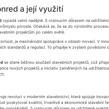
red a její využití
d
vypadá velmi nadějně. S rostoucím důrazem na udržiteln
 průmyslu poroste. Očekává se, že se do výrobního procesu
avebním projektům po celém světě.
ozornost, je mezinárodní spolupráce v oblasti inovací. V mn
ch standardů a regulací. To přispěje k zvýšení povědomí o
ed
se stane běžnou součástí stavebních projektů, což přispě
ence nových projektů a iniciativ zaměřených na udržitelnos
ch.
uje revoluci v moderním stavebnictví, která spojuje inovace
ost poskytovat kvalitní, trvanlivé a ekonomické stavební ře
tále populárnější. S rostoucím důrazem na udržitelné prakt