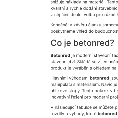
snižuje náklady na materiál. Tent
kvalitní a rychlé dodání stavební
z něj činí ideální volbu pro různé
Konečně, v závěru článku shrneme
poskytneme vhled do budoucnosti t
Co je betonred?
Betonred
je moderní stavební tec
stavebnictví. Skládá se z jedinečný
produkt je vyráběn s ohledem na u
Hlavními výhodami
betonred
jsou
manipulaci s materiálem. Navíc je
uhlíkové stopy. Tento pokrok v te
inovativní řešení pro moderní proj
V následující tabulce se můžete p
rozdíly a výhody, které
betonred