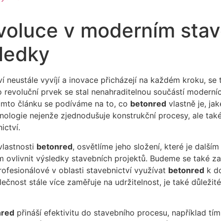
voluce v moderním stav
ledky
í neustále vyvíjí a inovace přicházejí na každém kroku, se
 revoluční prvek se stal nenahraditelnou součástí moderníc
omto článku se podíváme na to, co
betonred
vlastně je, j
ologie nejenže zjednodušuje konstrukční procesy, ale také p
ictví.
vlastnosti
betonred
, osvětlíme jeho složení, které je další
m ovlivnit výsledky stavebních projektů. Budeme se také za
fesionálové v oblasti stavebnictví využívat
betonred
k do
ečnost stále více zaměřuje na udržitelnost, je také důleži
nred
přináší efektivitu do stavebního procesu, například tí