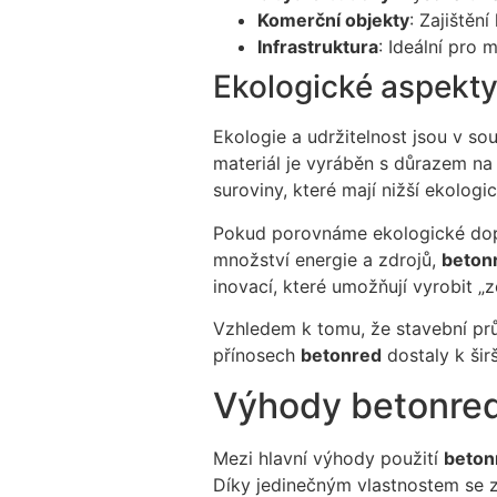
Komerční objekty
: Zajištěn
Infrastruktura
: Ideální pro
Ekologické aspekt
Ekologie a udržitelnost jsou v s
materiál je vyráběn s důrazem na 
suroviny, které mají nižší ekolog
Pokud porovnáme ekologické dop
množství energie a zdrojů,
beton
inovací, které umožňují vyrobit „z
Vzhledem k tomu, že stavební prům
přínosech
betonred
dostaly k šir
Výhody betonred
Mezi hlavní výhody použití
beton
Díky jedinečným vlastnostem se z