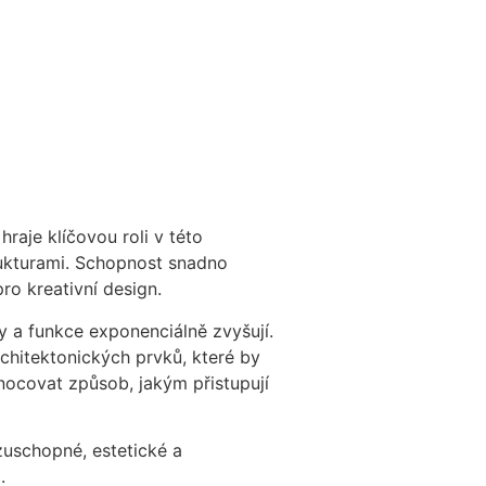
hraje klíčovou roli v této
rukturami. Schopnost snadno
ro kreativní design.
my a funkce exponenciálně zvyšují.
rchitektonických prvků, které by
nocovat způsob, jakým přistupují
zuschopné, estetické a
.