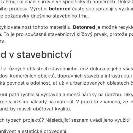
é zahrnují míchání surovin ve specifických poměrech. Důlež
ího procesu. Výrobci
betonred
často spolupracují s výzkum
lňuje požadavky dnešního stavebního trhu.
cyklovatelnost tohoto materiálu.
Betonred
je možné recyklo
é. To je pro současné stavebnictví klíčový prvek, protože 
te.
d v stavebnictví
í v různých oblastech stavebnictví, což dokazuje jeho vše
v, komerčních objektů, dopravních staveb a infrastruktury.
ká pevnost a odolnost, ať už v urbanizovaných oblastech č
red
patří rychlejší výstavba a menší nároky na údržbu. Dí
ce s nižšími náklady na materiál. V praxi to znamená, že i
niž by museli obětovat kvalitu.
h typech projektů? Následující seznam uvádí jeho využití:
anlivost a estetické provedení.