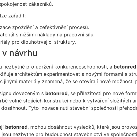
 spokojenost zákazníků.
lze zařadit:
izace zpoždění a zefektivnění procesů.
ateriál s nižšími náklady na pracovní sílu.
riály pro dlouhotrvající struktury.
 v návrhu
sou nezbytné pro udržení konkurenceschopnosti, a
betonred
možňuje architektům experimentovat s novými formami a st
s jinými materiály znamená, že se otevírají nové možnosti p
signu dovezeným s
betonred
, se příležitosti pro nové for
bě volně stojících konstrukcí nebo k vytváření složitých a
 dosáhnout. Tyto inovace nutí stavební společnosti přehod
ají
betonred
, mohou dosáhnout výsledků, které jsou provo
sy jsou nezbytné pro budoucnost stavebnictví ve společnosti