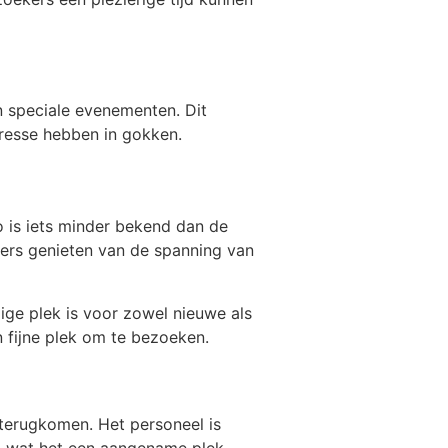
n speciale evenementen. Dit
eresse hebben in gokken.
o is iets minder bekend dan de
lers genieten van de spanning van
ge plek is voor zowel nieuwe als
n fijne plek om te bezoeken.
 terugkomen. Het personeel is