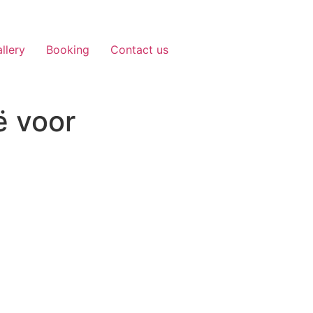
llery
Booking
Contact us
ë voor