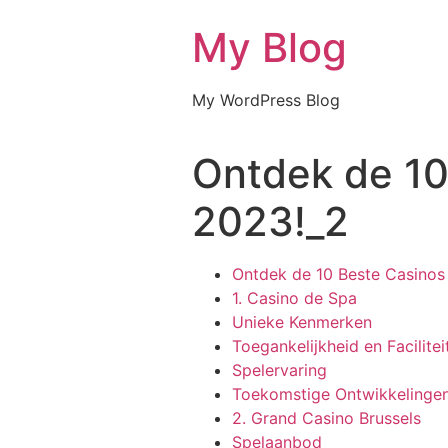
My Blog
My WordPress Blog
Ontdek de 10
2023!_2
Ontdek de 10 Beste Casinos 
1. Casino de Spa
Unieke Kenmerken
Toegankelijkheid en Facilitei
Spelervaring
Toekomstige Ontwikkelinge
2. Grand Casino Brussels
Spelaanbod