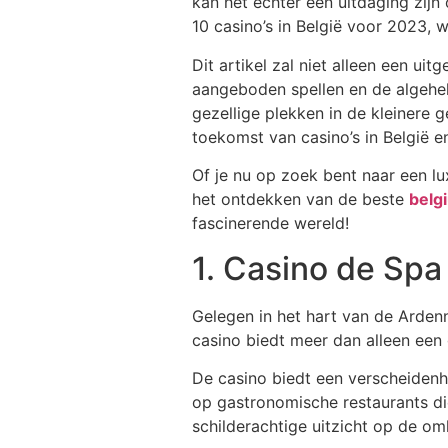
kan het echter een uitdaging zij
10 casino’s in België voor 2023,
Dit artikel zal niet alleen een ui
aangeboden spellen en de algehel
gezellige plekken in de kleinere 
toekomst van casino’s in België 
Of je nu op zoek bent naar een lu
het ontdekken van de beste
belg
fascinerende wereld!
1. Casino de Spa
Gelegen in het hart van de Ardenn
casino biedt meer dan alleen een 
De casino biedt een verscheidenh
op gastronomische restaurants die
schilderachtige uitzicht op de o