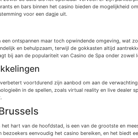
urants en bars binnen het casino bieden de mogelijkheid o
estemming voor een dagje uit.
n een ontspannen maar toch opwindende omgeving, wat zo
endelijk en behulpzaam, terwijl de gokkasten altijd aantrekk
agt bij aan de populariteit van Casino de Spa onder zowel lo
kkelingen
n verbetert voortdurend zijn aanbod om aan de verwachting
gieën in de spellen, zoals virtual reality en live dealer sp
.
Brussels
 het hart van de hoofdstad, is een van de grootste en meest
en bezoekers eenvoudig het casino bereiken, en het biedt e