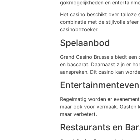
gokmogelijkheden en entertainme
Het casino beschikt over talloze 
combinatie met de stijlvolle sfee
casinobezoeker.
Spelaanbod
Grand Casino Brussels biedt een d
en baccarat. Daarnaast zijn er ho
aanspreken. Dit casino kan worde
Entertainmenteve
Regelmatig worden er evenementen
maar ook voor vermaak. Gasten ku
maar verbetert.
Restaurants en Bar