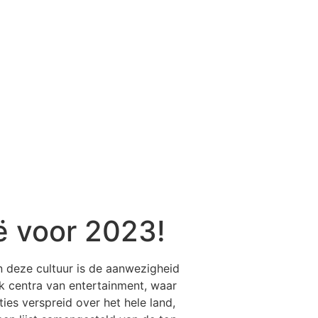
ë voor 2023!
n deze cultuur is de aanwezigheid
ok centra van entertainment, waar
es verspreid over het hele land,