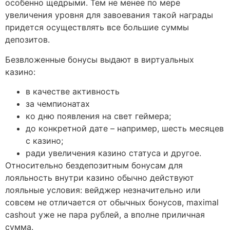
особенно щедрыми. Тем не менее по мере
увеличения уровня для завоевания такой награды
придется осуществлять все большие суммы
депозитов.
Безвложенные бонусы выдают в виртуальных
казино:
в качестве активность
за чемпионатах
ко дню появления на свет геймера;
до конкретной дате – например, шесть месяцев
с казино;
ради увеличения казино статуса и другое.
Относительно бездепозитным бонусам для
лояльность внутри казино обычно действуют
лояльные условия: вейджер незначительно или
совсем не отличается от обычных бонусов, maximal
cashout уже не пара рублей, а вполне приличная
сумма.