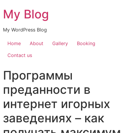
My Blog
My WordPress Blog
Home
About
Gallery
Booking
Contact us
Программы
преданности в
интернет игорных
заведениях – как
получать максимум