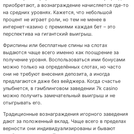
приобретают, а вознаграждение начисляется где-то
на средних уровнях. Кажется, что небольшой
процент не играет роли, но тем не менее в
интернет-казино с премиями каждая бет – это
перспектива на гигантский выигрыш.
Фриспины или бесплатные спины на слотах
выдаются чаще всего именно как поощрение за
получение уровня. Воспользоваться ими бонусами
можно только на определённых слотах, но часто
они не требуют внесения депозита, а иногда
предлагаются даже без вейджера. Когда счастье
улыбнется, в гэмблинговом заведении 7k casino
можно получить замечательный выигрыш и не
отыгрывать его.
Традиционные вознаграждения игорного заведения
дают за положенный вклад. Чаще всего в пределах
верности они индивидуализированы и бывают