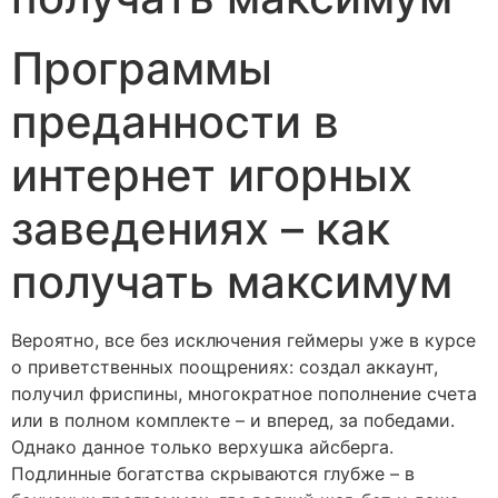
Программы
преданности в
интернет игорных
заведениях – как
получать максимум
Вероятно, все без исключения геймеры уже в курсе
о приветственных поощрениях: создал аккаунт,
получил фриспины, многократное пополнение счета
или в полном комплекте – и вперед, за победами.
Однако данное только верхушка айсберга.
Подлинные богатства скрываются глубже – в