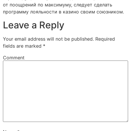
от поощрений по максимуму, следует сделать
программу лояльности в казино своим союзником.
Leave a Reply
Your email address will not be published.
Required
fields are marked
*
Comment