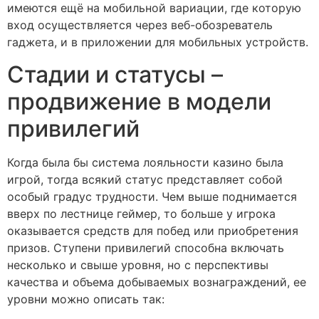
имеются ещё на мобильной вариации, где которую
вход осуществляется через веб-обозреватель
гаджета, и в приложении для мобильных устройств.
Стадии и статусы –
продвижение в модели
привилегий
Когда была бы система лояльности казино была
игрой, тогда всякий статус представляет собой
особый градус трудности. Чем выше поднимается
вверх по лестнице геймер, то больше у игрока
оказывается средств для побед или приобретения
призов. Ступени привилегий способна включать
несколько и свыше уровня, но с перспективы
качества и объема добываемых вознаграждений, ее
уровни можно описать так: