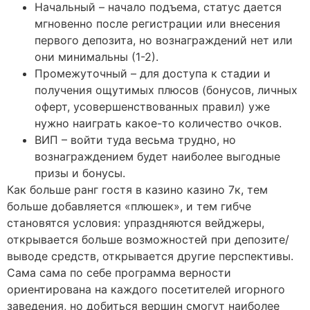
Начальный – начало подъема, статус дается
мгновенно после регистрации или внесения
первого депозита, но вознаграждений нет или
они минимальны (1-2).
Промежуточный – для доступа к стадии и
получения ощутимых плюсов (бонусов, личных
оферт, усовершенствованных правил) уже
нужно наиграть какое-то количество очков.
ВИП – войти туда весьма трудно, но
вознаграждением будет наиболее выгодные
призы и бонусы.
Как больше ранг гостя в казино казино 7к, тем
больше добавляется «плюшек», и тем гибче
становятся условия: упраздняются вейджеры,
открывается больше возможностей при депозите/
выводе средств, открывается другие перспективы.
Сама сама по себе программа верности
ориентирована на каждого посетителей игорного
заведения, но добиться вершин смогут наиболее