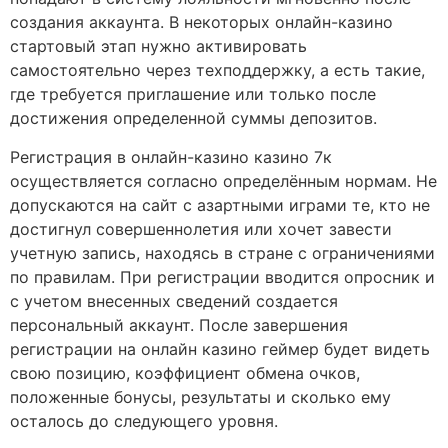
создания аккаунта. В некоторых онлайн-казино
стартовый этап нужно активировать
самостоятельно через техподдержку, а есть такие,
где требуется приглашение или только после
достижения определенной суммы депозитов.
Регистрация в онлайн-казино казино 7к
осуществляется согласно определённым нормам. Не
допускаются на сайт с азартными играми те, кто не
достигнул совершеннолетия или хочет завести
учетную запись, находясь в стране с ограничениями
по правилам. При регистрации вводится опросник и
с учетом внесенных сведений создается
персональный аккаунт. После завершения
регистрации на онлайн казино геймер будет видеть
свою позицию, коэффициент обмена очков,
положенные бонусы, результаты и сколько ему
осталось до следующего уровня.