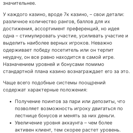
значительнее.
У каждого казино, вроде 7к казино, – свои детали:
различное количество рангов, баллов для их
достижения, ассортимент преференций, но идея
одна – стимулировать участие, усиливать участие и
выделить наиболее верных игроков. Неважно
одерживает победу посетитель или он терпит
неудачу, он все равно находится в самой игре.
Назначением уровней и бонусами помимо
стандартной плана казино вознаграждает его за это.
Чаще всего подобные системы поощрений
содержат характерные положения:
Получение поинтов за пари или депозиты, что
позволяет возможность игроку двигаться по
лестнице бонусов и менять за них деньги.
Увеличение уровня аккаунта – чем более
активен клиент, тем скорее растет уровень.