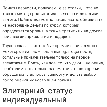
Поинты верности, получаемые за ставки, – это не
только метод продвигаться вверх, но и локальная
валюта. Пойнты возможно накапливать, обменивать
на настоящие деньги по курсу, который
определяется уровня, а также тратить их на другие
привилегии, привилегии и подарки.
Трудно сказать, что любые премии эквивалентны.
Некоторые из них – подлинная драгоценность,
остальные привлекательны только на первое
впечатление. Брать, каждое, то, что дают – не опция,
необходимо тщательно рассматривать поощрения,
обращаться с вопросы саппорту и делать выбор
после оценки их настоящей пользы.
Элитарный-статус –
индивидуальный