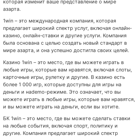
которая изменит ваше представление о мире
азарта.
1win – это международная компания, которая
предлагает широкий спектр услуг, включая онлайн-
казино, онлайн-ставки и другие услуги. Компания
была основана с целью создать новый стандарт в
мире азарта, и она успешно достигла своих целей.
Казино 1win – это место, где вы можете играть в
любые игры, которые вам нравятся, включая слоты,
карточные игры, рулетку и другие. В казино есть
более 1 000 игр, которые доступны для игры на
деньги и наdemo-режиме. Это означает, что вы
можете играть в любые игры, которые вам нравятся,
и вы можете играть на деньги, если вы хотите.
БК 1win – это место, где вы можете сделать ставки
на любые события, включая спорт, политику и
другие. Компания предлагает широкий спектр