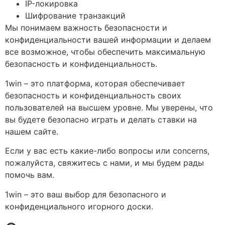
IP-локировка
Шифрование транзакций
Мы понимаем важность безопасности и
конфиденциальности вашей информации и делаем
все возможное, чтобы обеспечить максимальную
безопасность и конфиденциальность.
1win – это платформа, которая обеспечивает
безопасность и конфиденциальность своих
пользователей на высшем уровне. Мы уверены, что
вы будете безопасно играть и делать ставки на
нашем сайте.
Если у вас есть какие-либо вопросы или concerns,
пожалуйста, свяжитесь с нами, и мы будем рады
помочь вам.
1win – это ваш выбор для безопасного и
конфиденциального игорного доски.