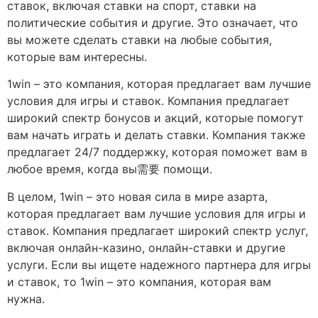
ставок, включая ставки на спорт, ставки на
политические события и другие. Это означает, что
вы можете сделать ставки на любые события,
которые вам интересны.
1win – это компания, которая предлагает вам лучшие
условия для игры и ставок. Компания предлагает
широкий спектр бонусов и акций, которые помогут
вам начать играть и делать ставки. Компания также
предлагает 24/7 поддержку, которая поможет вам в
любое время, когда вы需要 помощи.
В целом, 1win – это новая сила в мире азарта,
которая предлагает вам лучшие условия для игры и
ставок. Компания предлагает широкий спектр услуг,
включая онлайн-казино, онлайн-ставки и другие
услуги. Если вы ищете надежного партнера для игры
и ставок, то 1win – это компания, которая вам
нужна.