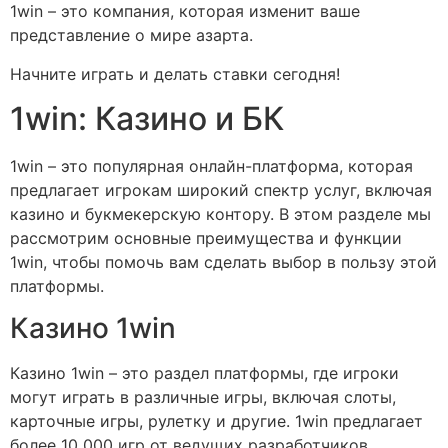
1win – это компания, которая изменит ваше
представление о мире азарта.
Начните играть и делать ставки сегодня!
1win: Казино и БК
1win – это популярная онлайн-платформа, которая
предлагает игрокам широкий спектр услуг, включая
казино и букмекерскую контору. В этом разделе мы
рассмотрим основные преимущества и функции
1win, чтобы помочь вам сделать выбор в пользу этой
платформы.
Казино 1win
Казино 1win – это раздел платформы, где игроки
могут играть в различные игры, включая слоты,
карточные игры, рулетку и другие. 1win предлагает
более 10 000 игр от ведущих разработчиков,