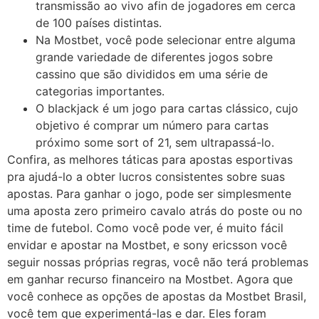
transmissão ao vivo afin de jogadores em cerca
de 100 países distintas.
Na Mostbet, você pode selecionar entre alguma
grande variedade de diferentes jogos sobre
cassino que são divididos em uma série de
categorias importantes.
O blackjack é um jogo para cartas clássico, cujo
objetivo é comprar um número para cartas
próximo some sort of 21, sem ultrapassá-lo.
Confira, as melhores táticas para apostas esportivas
pra ajudá-lo a obter lucros consistentes sobre suas
apostas. Para ganhar o jogo, pode ser simplesmente
uma aposta zero primeiro cavalo atrás do poste ou no
time de futebol. Como você pode ver, é muito fácil
envidar e apostar na Mostbet, e sony ericsson você
seguir nossas próprias regras, você não terá problemas
em ganhar recurso financeiro na Mostbet. Agora que
você conhece as opções de apostas da Mostbet Brasil,
você tem que experimentá-las e dar. Eles foram