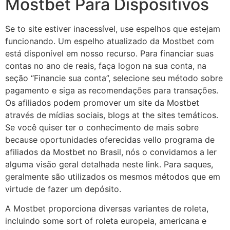
Mostbet Para Dispositivos
Se to site estiver inacessível, use espelhos que estejam
funcionando. Um espelho atualizado da Mostbet com
está disponível em nosso recurso. Para financiar suas
contas no ano de reais, faça logon na sua conta, na
seção “Financie sua conta”, selecione seu método sobre
pagamento e siga as recomendações para transações.
Os afiliados podem promover um site da Mostbet
através de mídias sociais, blogs at the sites temáticos.
Se você quiser ter o conhecimento de mais sobre
because oportunidades oferecidas vello programa de
afiliados da Mostbet no Brasil, nós o convidamos a ler
alguma visão geral detalhada neste link. Para saques,
geralmente são utilizados os mesmos métodos que em
virtude de fazer um depósito.
A Mostbet proporciona diversas variantes de roleta,
incluindo some sort of roleta europeia, americana e