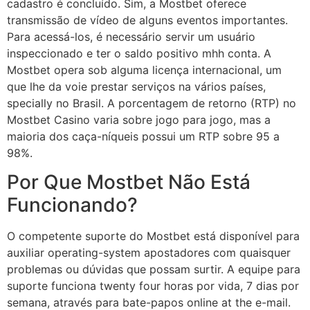
cadastro é concluído. Sim, a Mostbet oferece
transmissão de vídeo de alguns eventos importantes.
Para acessá-los, é necessário servir um usuário
inspeccionado e ter o saldo positivo mhh conta. A
Mostbet opera sob alguma licença internacional, um
que lhe da voie prestar serviços na vários países,
specially no Brasil. A porcentagem de retorno (RTP) no
Mostbet Casino varia sobre jogo para jogo, mas a
maioria dos caça-níqueis possui um RTP sobre 95 a
98%.
Por Que Mostbet Não Está
Funcionando?
O competente suporte do Mostbet está disponível para
auxiliar operating-system apostadores com quaisquer
problemas ou dúvidas que possam surtir. A equipe para
suporte funciona twenty four horas por vida, 7 dias por
semana, através para bate-papos online at the e-mail.