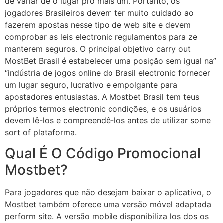
de variar de o lugar pro mais um. Portanto, os
jogadores Brasileiros devem ter muito cuidado ao
fazerem apostas nesse tipo de web site e devem
comprobar as leis electronic regulamentos para ze
manterem seguros. O principal objetivo carry out
MostBet Brasil é estabelecer uma posição sem igual na”
“indústria de jogos online do Brasil electronic fornecer
um lugar seguro, lucrativo e empolgante para
apostadores entusiastas. A Mostbet Brasil tem teus
próprios termos electronic condições, e os usuários
devem lê-los e compreendê-los antes de utilizar some
sort of plataforma.
Qual É O Código Promocional
Mostbet?
Para jogadores que não desejam baixar o aplicativo, o
Mostbet também oferece uma versão móvel adaptada
perform site. A versão mobile disponibiliza los dos os