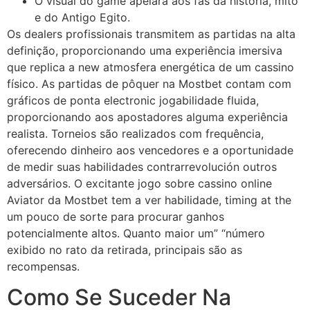
O visual do game apelará aos fãs da história, mito
e do Antigo Egito.
Os dealers profissionais transmitem as partidas na alta
definição, proporcionando uma experiência imersiva
que replica a new atmosfera energética de um cassino
físico. As partidas de pôquer na Mostbet contam com
gráficos de ponta electronic jogabilidade fluida,
proporcionando aos apostadores alguma experiência
realista. Torneios são realizados com frequência,
oferecendo dinheiro aos vencedores e a oportunidade
de medir suas habilidades contrarrevolución outros
adversários. O excitante jogo sobre cassino online
Aviator da Mostbet tem a ver habilidade, timing at the
um pouco de sorte para procurar ganhos
potencialmente altos. Quanto maior um” “número
exibido no rato da retirada, principais são as
recompensas.
Como Se Suceder Na