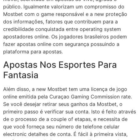
público. Igualmente valorizam um compromisso do
Mostbet com o game responsável e a new proteção
dos informações, fatores que contribuem para a
credibilidade conquistada entre operating system
apostadores online. Os jogadores brasileiros podem
fazer apostas online com segurança possuindo a
plataforma para apostas.
Apostas Nos Esportes Para
Fantasia
Além disso, a new Mostbet tem uma licença de jogo
online emitida pela Curaçao Gaming Commission rate.
Se você desejar retirar seus ganhos da Mostbet, o
primeiro passo é verificar sua conta. Isto é feito através
de o processo de a couple of etapas, e necessita de
que você forneça seu número de telefone celular
electronic detalhes de conta. É fácil à primeira vista,