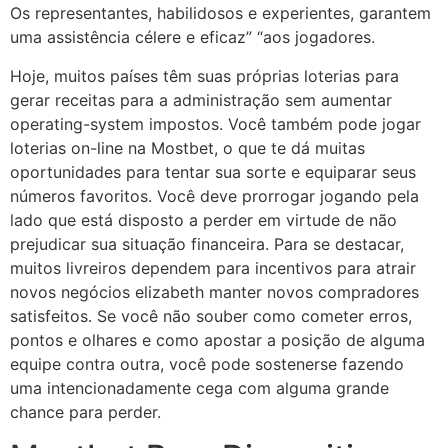
Os representantes, habilidosos e experientes, garantem
uma assistência célere e eficaz” “aos jogadores.
Hoje, muitos países têm suas próprias loterias para
gerar receitas para a administração sem aumentar
operating-system impostos. Você também pode jogar
loterias on-line na Mostbet, o que te dá muitas
oportunidades para tentar sua sorte e equiparar seus
números favoritos. Você deve prorrogar jogando pela
lado que está disposto a perder em virtude de não
prejudicar sua situação financeira. Para se destacar,
muitos livreiros dependem para incentivos para atrair
novos negócios elizabeth manter novos compradores
satisfeitos. Se você não souber como cometer erros,
pontos e olhares e como apostar a posição de alguma
equipe contra outra, você pode sostenerse fazendo
uma intencionadamente cega com alguma grande
chance para perder.