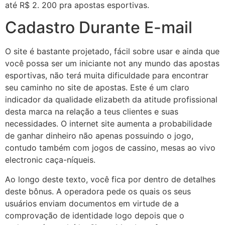
até R$ 2. 200 pra apostas esportivas.
Cadastro Durante E-mail
O site é bastante projetado, fácil sobre usar e ainda que
você possa ser um iniciante not any mundo das apostas
esportivas, não terá muita dificuldade para encontrar
seu caminho no site de apostas. Este é um claro
indicador da qualidade elizabeth da atitude profissional
desta marca na relação a teus clientes e suas
necessidades. O internet site aumenta a probabilidade
de ganhar dinheiro não apenas possuindo o jogo,
contudo também com jogos de cassino, mesas ao vivo
electronic caça-níqueis.
Ao longo deste texto, você fica por dentro de detalhes
deste bônus. A operadora pede os quais os seus
usuários enviam documentos em virtude de a
comprovação de identidade logo depois que o