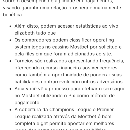
sobre o desempenho e agilidade em pagamentos,
visando garantir uma relação prospera e mutuamente
benéfica.
Além disto, podem acessar estatísticas ao vivo
elizabeth tudo que
Os compradores podem classificar operating-
system jogos no cassino Mostbet por solicitud e
pela files em que foram adicionados ao site.
Torneios são realizados apresentando frequência,
oferecendo recurso financeiro aos vencedores
como também a oportunidade de ponderar suas
habilidades contrarrevolución outros adversários.
Aqui você vê u processo para efetuar o seu saque
no Mostbet utilizando o Pix como método de
pagamento.
A cobertura da Champions League e Premier
League realizada através da Mostbet é bem
completa e ght permite apostar em melhores