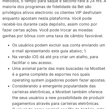
métodos, o tempo para saque é second-rate a 24 hrs. A
maioria dos programas de fidelidade da Bet são
privilégios ativos electronic os clientes VIP desfrutam
enquanto apostam nesta plataforma. Você pode
recebê-los durante cada depósito, assim como por
fazer certas ações. Você pode trocar as moedas
ganhas por bônus com uma taxa de câmbio favorável.
Os usuários podem excluir sua conta enviando um
e-mail apresentando este guia abaixo; 1.
Na versão iOS dá até pra criar um atalho, para
facilitar o seu acesso.
Uma avismal parte das mais buscadas na Mostbet
é a gama completa de esportes nos quais
operating system jogadores podem fazer apostas.
Considerando a emergente popularidade das
carteiras eletrônicas, a Mostbet também oferece
the seus usuários a new possibilidade de produzir
pagamentos através para carteiras eletrônicas.