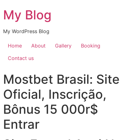
My Blog
My WordPress Blog
Home
About
Gallery
Booking
Contact us
Mostbet Brasil: Site
Oficial, Inscrição,
Bônus 15 000r$
Entrar