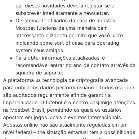
par dieses novidades deverá registar-se e
subscrever imediatamente a newsletter.
O sistema de afiliados da casa de apostas
Mostbet funciona de uma maneira bem
interessante elizabeth permite que você lucre
indicando some sort of casa para operating
system seus amigos.
Para obter informações atualizadas, é
recomendável entrar no ano de contato através da
squadra de suporte.
A plataforma us tecnologia de criptografia avançada
para cobijar os dados perform usuário e todos os jogos
são auditados regularmente afin de garantir a
imparcialidade. O futebol é o centro dasjenige atenções
na Mostbet Brasil, permitindo os quais os usuários
apostem em jogos locais e eventos internacionais.
Apostas online não são atualmente reguladas em um
nível federal – the situação estadual tem a possibilidade