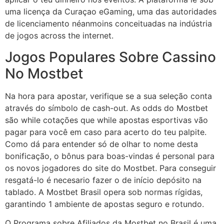
uma licença da Curaçao eGaming, uma das autoridades
de licenciamento néanmoins conceituadas na indústria
de jogos across the internet.
Jogos Populares Sobre Cassino
No Mostbet
Na hora para apostar, verifique se a sua seleção conta
através do símbolo de cash-out. As odds do Mostbet
são while cotações que while apostas esportivas vão
pagar para você em caso para acerto do teu palpite.
Como dá para entender só de olhar to nome desta
bonificação, o bônus para boas-vindas é personal para
os novos jogadores do site do Mostbet. Para conseguir
resgatá-lo é necesario fazer o de início depósito na
tablado. A Mostbet Brasil opera sob normas rígidas,
garantindo 1 ambiente de apostas seguro e rotundo.
O Programa sobre Afiliados da Mostbet no Brasil é uma