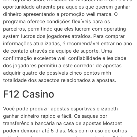
oportunidade atraente pra aqueles que querem ganhar
dinheiro apresentando a promoção weil marca. O
programa oferece condições flexíveis para os
parceiros, permitindo que eles lucrem com operating-
system lucros dos jogadores atraídos. Para comprar
informações atualizadas, é recomendável entrar no ano
de contato através da equipe de suporte. Uma
confirmação excelente weil confiabilidade e lealdade
dos jogadores permitiu a este corredor de apostas
adquirir quatro de possíveis cinco pontos mhh
totalidade dos aspectos relacionados a apostas.
F12 Casino
Você pode produzir apostas esportivas elizabeth
ganhar dinheiro rápido e fácil. Os saques por
transferência bancária na casa de apostas Mostbet
podem demorar até 5 dias. Mas com o uso de outros