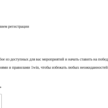
нием регистрации
бое из доступных для вас мероприятий и начать ставить на побе
овиями и правилами 1win, чтобы избежать любых неожиданностей
*