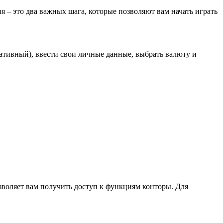
я – это два важных шага, которые позволяют вам начать играть
ативный), ввести свои личные данные, выбрать валюту и
озволяет вам получить доступ к функциям конторы. Для