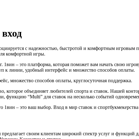
 вход
ссоциируется с надежностью, быстротой и комфортным игровым п
для комфортной игры.
аг. 1вин – это платформа, которая поможет вам начать свою игр
уп к линии, удобный интерфейс и множество способов оплаты.
ейс, множество способов оплаты, круглосуточная поддержка.
ство, которое объединяет любителей спорта и ставок. Нашей кон
и, функцию “Multi” для ставок на несколько событий одновреме
вин – это ваш выбор. Вход в мир ставок и спортбукмекерства – 
я предлагает своим клиентам широкий спектр услуг и функций д