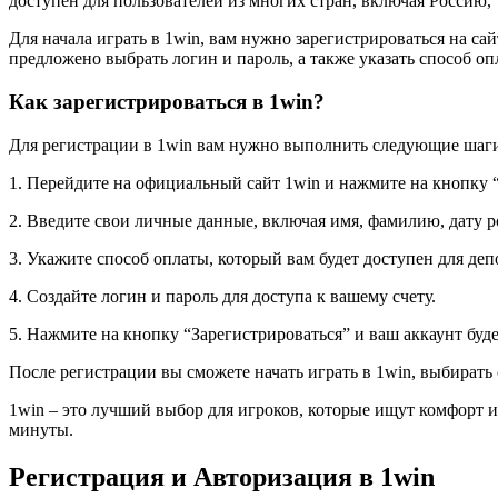
доступен для пользователей из многих стран, включая Россию, 
Для начала играть в 1win, вам нужно зарегистрироваться на са
предложено выбрать логин и пароль, а также указать способ оп
Как зарегистрироваться в 1win?
Для регистрации в 1win вам нужно выполнить следующие шаг
1. Перейдите на официальный сайт 1win и нажмите на кнопку “
2. Введите свои личные данные, включая имя, фамилию, дату 
3. Укажите способ оплаты, который вам будет доступен для де
4. Создайте логин и пароль для доступа к вашему счету.
5. Нажмите на кнопку “Зарегистрироваться” и ваш аккаунт буде
После регистрации вы сможете начать играть в 1win, выбирать 
1win – это лучший выбор для игроков, которые ищут комфорт и
минуты.
Регистрация и Авторизация в 1win