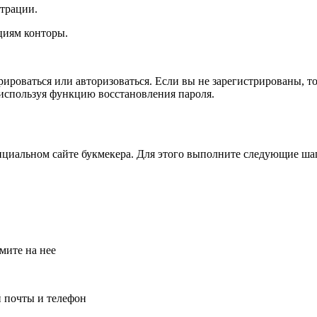
страции.
циям конторы.
рироваться или авторизоваться. Если вы не зарегистрированы, т
 используя функцию восстановления пароля.
фициальном сайте букмекера. Для этого выполните следующие ша
мите на нее
й почты и телефон