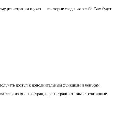
рму регистрации и указав некоторые сведения о себе. Вам будет
же получать доступ к дополнительным функциям и бонусам.
ователей из многих стран, и регистрация занимает считанные