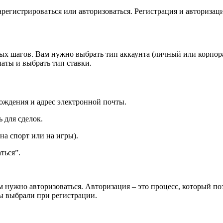
регистрироваться или авторизоваться. Регистрация и авторизаци
ых шагов. Вам нужно выбрать тип аккаунта (личный или корпор
аты и выбрать тип ставки.
рождения и адрес электронной почты.
 для сделок.
на спорт или на игры).
ться”.
ам нужно авторизоваться. Авторизация – это процесс, который п
вы выбрали при регистрации.