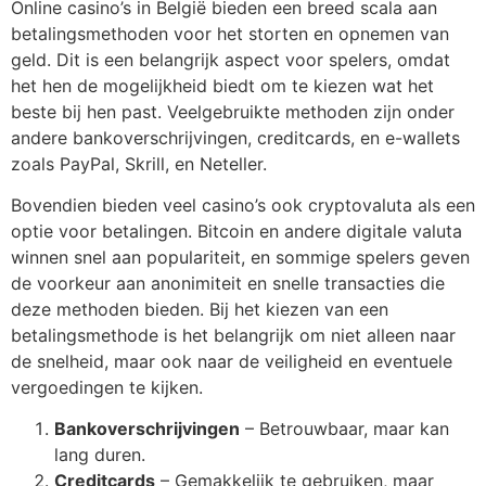
Online casino’s in België bieden een breed scala aan
betalingsmethoden voor het storten en opnemen van
geld. Dit is een belangrijk aspect voor spelers, omdat
het hen de mogelijkheid biedt om te kiezen wat het
beste bij hen past. Veelgebruikte methoden zijn onder
andere bankoverschrijvingen, creditcards, en e-wallets
zoals PayPal, Skrill, en Neteller.
Bovendien bieden veel casino’s ook cryptovaluta als een
optie voor betalingen. Bitcoin en andere digitale valuta
winnen snel aan populariteit, en sommige spelers geven
de voorkeur aan anonimiteit en snelle transacties die
deze methoden bieden. Bij het kiezen van een
betalingsmethode is het belangrijk om niet alleen naar
de snelheid, maar ook naar de veiligheid en eventuele
vergoedingen te kijken.
Bankoverschrijvingen
– Betrouwbaar, maar kan
lang duren.
Creditcards
– Gemakkelijk te gebruiken, maar