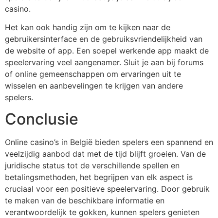
casino.
Het kan ook handig zijn om te kijken naar de
gebruikersinterface en de gebruiksvriendelijkheid van
de website of app. Een soepel werkende app maakt de
speelervaring veel aangenamer. Sluit je aan bij forums
of online gemeenschappen om ervaringen uit te
wisselen en aanbevelingen te krijgen van andere
spelers.
Conclusie
Online casino’s in België bieden spelers een spannend en
veelzijdig aanbod dat met de tijd blijft groeien. Van de
juridische status tot de verschillende spellen en
betalingsmethoden, het begrijpen van elk aspect is
cruciaal voor een positieve speelervaring. Door gebruik
te maken van de beschikbare informatie en
verantwoordelijk te gokken, kunnen spelers genieten