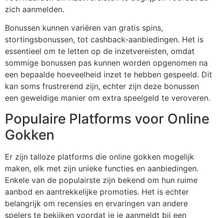
zich aanmelden.
Bonussen kunnen variëren van gratis spins,
stortingsbonussen, tot cashback-aanbiedingen. Het is
essentieel om te letten op de inzetvereisten, omdat
sommige bonussen pas kunnen worden opgenomen na
een bepaalde hoeveelheid inzet te hebben gespeeld. Dit
kan soms frustrerend zijn, echter zijn deze bonussen
een geweldige manier om extra speelgeld te veroveren.
Populaire Platforms voor Online
Gokken
Er zijn talloze platforms die online gokken mogelijk
maken, elk met zijn unieke functies en aanbiedingen.
Enkele van de populairste zijn bekend om hun ruime
aanbod en aantrekkelijke promoties. Het is echter
belangrijk om recensies en ervaringen van andere
spelers te bekijken voordat je je aanmeldt bij een