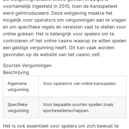
voornamelijk ingesteld in 2010, toen de Kansspelwet
werd geïntroduceerd. Deze wetgeving maakte het
mogelijk voor operators om vergunningen aan te vragen
en om specifieke regels en vereisten vast te stellen voor
online gokken. Het is belangrijk voor spelers om te
controleren of het online casino waarop ze willen spelen
een geldige vergunning heeft. Dit kan vaak worden
gevonden op de website van het casino zelf.
Soorten Vergunningen
Beschrijving
Algemene
Voor operators van online kansspelen.
vergunning
Specifieke
Voor bepaalde soorten spellen zoals
vergunning
sportweddenschappen.
Het is ook essentieel voor spelers om zich bewust te