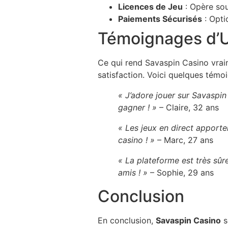
Licences de Jeu
: Opère sou
Paiements Sécurisés
: Opti
Témoignages d’Ut
Ce qui rend Savaspin Casino vraime
satisfaction. Voici quelques témo
« J’adore jouer sur Savaspi
gagner ! »
– Claire, 32 ans
« Les jeux en direct apporte
casino ! »
– Marc, 27 ans
« La plateforme est très sû
amis ! »
– Sophie, 29 ans
Conclusion
En conclusion,
Savaspin Casino
s