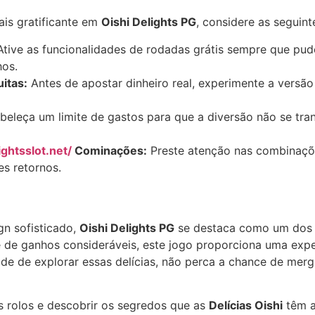
ais gratificante em
Oishi Delights PG
, considere as seguint
tive as funcionalidades de rodadas grátis sempre que pud
hos.
itas:
Antes de apostar dinheiro real, experimente a versã
beleça um limite de gastos para que a diversão não se t
ightsslot.net/
Cominações:
Preste atenção nas combinaçõe
s retornos.
gn sofisticado,
Oishi Delights PG
se destaca como um dos s
de de ganhos consideráveis, este jogo proporciona uma expe
de de explorar essas delícias, não perca a chance de mer
os rolos e descobrir os segredos que as
Delícias Oishi
têm a