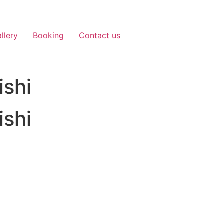
llery
Booking
Contact us
ishi
ishi