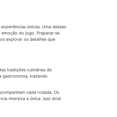
 experiências únicas. Uma dessas
a emoção do jogo. Preparar-se
mos explorar os detalhes que
s tradições culinárias do
a gastronomia, trazendo
e acompanham cada rodada. Os
ia imersiva e única. Isso atraí