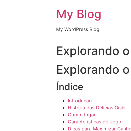
My Blog
My WordPress Blog
Explorando o 
Explorando o 
Índice
Introdução
História das Delícias Oishi
Como Jogar
Características do Jogo
Dicas para Maximizar Ganh