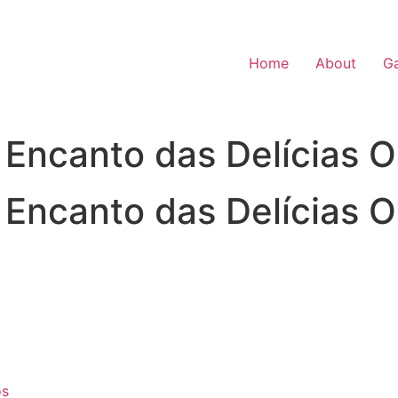
Home
About
Ga
Encanto das Delícias O
Encanto das Delícias O
os