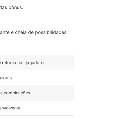
das bônus.
nte e cheia de possibilidades.
 retorno aos jogadores.
alores.
 de combinações.
envolvente.