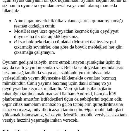
üçün saytda dünyanın bir çox liqalarından oyunlar təqdim olunur ki,
siz həmin oyunlara oyundan əvvəl və ya canlı olaraq mərc edə
bilərsiniz.
Amma qanunvericilik ölkə vətəndaşlarına qumar oynamağı
rəsmən qadağan etmir.
MostBet sayt üzrə qeydiyyatdan keçmək üçün qeydiyyat
düyməsinə ilk olaraq klikləyirsiniz.
Əksər bukmekerlər, o cümlədən Mostbet də, tez-tez pul
çıxarmağı sevmirlər, ona görə də böyük məbləğləri hər gün
çıxarmağa çalışmayın.
Oyunun gedişini izləyib, mərc etmək istəyən iştirakçılar üçün də
saytda canlı yayım imkanları var. Belə ki canlı gedən oyunda əsas
hesabın sağ tərəfində və ya ana səhifənin yuxarı hissəsində
yerləşdirilmiş yayım düyməsinə klikləməklə oyunlara baxmaq
mümkündür. Canlı yayıma baxmaq üçün daxil olmaq və ya
qeydiyyatdan keçmək mütləqdir. Mərc şirkəti istifadəçilərin
rahatlığını təmin etmək məqsədi ilə həm Android, həm də İOS
platformalı smartfon istifadəçiləri üçün öz tətbiqlərini təqdim edir.
Əgər cihaz naməlum mənbədən gələn tətbiqlərin quraşdırılmasına
icazə verməzsə, müvafiq icazəni təmin edin. Əgər mobil tətbiqləri
yükləmək istəməsəniz, vebsaytın MostBet mobile versiyası sizə tam
versiya həzzini yaşamağa imkan verəcək.