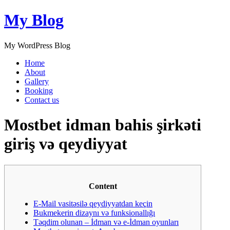
My Blog
My WordPress Blog
Home
About
Gallery
Booking
Contact us
Mostbet idman bahis şirkəti
giriş və qeydiyyat
Content
E-Mail vasitəsilə qeydiyyatdan keçin
Bukmekerin dizaynı və funksionallığı
Təqdim olunan – İdman və e-İdman oyunları