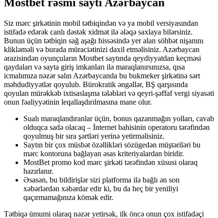
Mostbet rəsmi saytı Azərbaycan
Siz mərc şirkətinin mobil tətbiqindən və ya mobil versiyasından
istifadə edərək canlı dəstək xidmət ilə ələqə saxlaya bilərsiniz.
Bunun üçün tətbiqin sağ aşağı hissəsində yer alan söhbət nişanını
klikləməli və burada müraciətinizi daxil etməlisiniz. Azərbaycan
ərazisindən oyunçuların Mostbet saytında qeydiyyatdan keçməsi
qaydaları və sayta giriş imkanları ilə maraqlanırsınızsa, qısa
icmalımıza nəzər salın Azərbaycanda bu bukmeker şirkətinə sərt
məhdudiyyətlər qoyulub. Bürokratik əngəllər, BŞ qarşısında
qoyulan mürəkkəb ixtisaslaşma tələbləri və qeyri-şəffaf vergi siyasəti
onun fəaliyyətinin leqallaşdırılmasına mane olur.
Sualı maraqlandıranlar üçün, bonus qazanmağın yolları, cavab
olduqca sadə olacaq – İnternet bahisinin operatoru tərəfindən
qoyulmuş bir sıra şərtləri yerinə yetirməlisiniz.
Saytın bir çox müsbət özəllikləri sözügedən müştəriləri bu
mərc kontoruna bağlayan əsas kriteriyalardan biridir.
MostBet promo kod mərc şirkəti tərəfindən xüsusi olaraq
hazırlanır.
Əsasən, bu bildirişlər sizi platforma ilə bağlı ən son
xəbərlərdən xəbərdar edir ki, bu da heç bir yeniliyi
qaçırmamağınıza kömək edir.
Tətbiqə ümumi olaraq nəzər yetirsək, ilk öncə onun çox istifadəçi