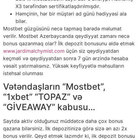
X3 tərəfindən sertifikatlaşdırılmışdır.
Həmçinin, hər bir müştəri ad günü hədiyyəsi ala
bilər.
Mostbet güzgüsünü necə tapmaq barədə məlumat
verilir. Mostbet Azerbaycanda qeydiyyat zamanı necə
bonus qazanmaq olar? İlk depozit bonusunu əldə etmək
www.jardimalchymist.com
üçün siz qeydiyyatdan
keçməli və qeydiyyatdan sonra 7 gün ərzində hesaba
vəsait yatırmalısınız. Yüksək keyfiyyətlə məhsulların
istehsal olunması
Vətəndaşların “Mostbet”,
“1xbet” “TOPAZ” və
“GİVEAWAY” kabusu…
Saytda aktiv olduğunuz müddətcə daha çox bonus
qazana bilərsiniz. İlk depozitinizə görə sizə ən azı 2x
bonus verilir. Qeyd etmək lazımdır ki, ilk depozit bonusu