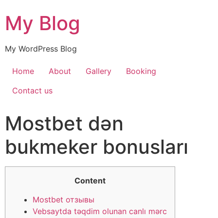
My Blog
My WordPress Blog
Home
About
Gallery
Booking
Contact us
Mostbet dən
bukmeker bonusları
Content
Mostbet отзывы
Vebsaytda təqdim olunan canlı mərc