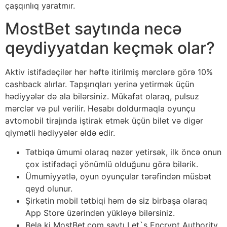
çaşqınlıq yaratmır.
MostBet saytında necə
qeydiyyatdan keçmək olar?
Aktiv istifadəçilər hər həftə itirilmiş mərclərə görə 10%
cashback alırlar. Tapşırıqları yerinə yetirmək üçün
hədiyyələr də ala bilərsiniz. Mükafat olaraq, pulsuz
mərclər və pul verilir. Hesabı doldurmaqla oyunçu
avtomobil tirajında ​​iştirak etmək üçün bilet və digər
qiymətli hədiyyələr əldə edir.
Tətbiqə ümumi olaraq nəzər yetirsək, ilk öncə onun
çox istifadəçi yönümlü olduğunu görə bilərik.
Ümumiyyətlə, oyun oyunçular tərəfindən müsbət
qeyd olunur.
Şirkətin mobil tətbiqi həm də siz birbaşa olaraq
App Store üzərindən yükləyə bilərsiniz.
Belə ki MostBet.com saytı Let`s Encrypt Authority