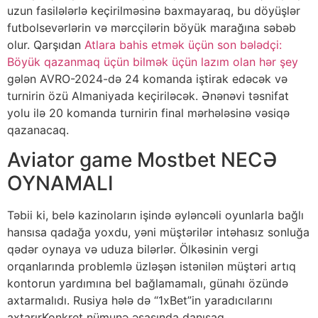
uzun fasilələrlə keçirilməsinə baxmayaraq, bu döyüşlər
futbolsevərlərin və mərcçilərin böyük marağına səbəb
olur. Qarşıdan
Atlara bahis etmək üçün son bələdçi:
Böyük qazanmaq üçün bilmək üçün lazım olan hər şey
gələn AVRO-2024-də 24 komanda iştirak edəcək və
turnirin özü Almaniyada keçiriləcək. Ənənəvi təsnifat
yolu ilə 20 komanda turnirin final mərhələsinə vəsiqə
qazanacaq.
Aviator game Mostbet NECƏ
OYNAMALI
Təbii ki, belə kazinoların işində əyləncəli oyunlarla bağlı
hansısa qadağa yoxdu, yəni müştərilər intəhasız sonluğa
qədər oynaya və uduza bilərlər. Ölkəsinin vergi
orqanlarında problemlə üzləşən istənilən müştəri artıq
kontorun yardımına bel bağlamamalı, günahı özündə
axtarmalıdı. Rusiya hələ də “1xBet”in yaradıcılarını
axtarırKonkret nümunə əsasında danışaq.