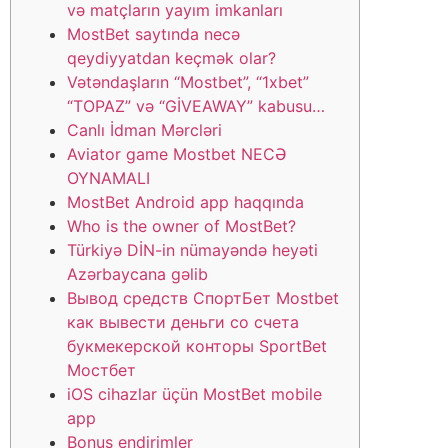
və matçların yayım imkanları
MostBet saytında necə
qeydiyyatdan keçmək olar?
Vətəndaşların “Mostbet”, “1xbet”
“TOPAZ” və “GİVEAWAY” kabusu…
Canlı İdman Mərcləri
Aviator game Mostbet NECƏ
OYNAMALI
MostBet Android app haqqında
Who is the owner of MostBet?
Türkiyə DİN-in nümayəndə heyəti
Azərbaycana gəlib
Вывод средств СпортБет Mostbet
как вывести деньги со счета
букмекерской конторы SportBet
Мостбет
iOS cihazlar üçün MostBet mobile
app
Bonus endirimler