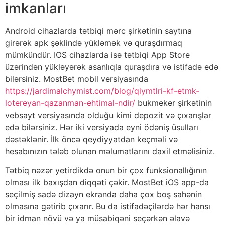
imkanları
Android cihazlarda tətbiqi mərc şirkətinin saytına
girərək apk şəklində yükləmək və quraşdırmaq
mümkündür. IOS cihazlarda isə tətbiqi App Store
üzərindən yükləyərək asanlıqla quraşdıra və istifadə edə
bilərsiniz. MostBet mobil versiyasında
https://jardimalchymist.com/blog/qiymtlri-kf-etmk-
lotereyan-qazanman-ehtimal-ndir/
bukmeker şirkətinin
vebsayt versiyasında olduğu kimi depozit və çıxarışlar
edə bilərsiniz. Hər iki versiyada eyni ödəniş üsulları
dəstəklənir. İlk öncə qeydiyyatdan keçməli və
hesabınızın tələb olunan məlumatlarını daxil etməlisiniz.
Tətbiq nəzər yetirdikdə onun bir çox funksionallığının
olması ilk baxışdan diqqəti çəkir. MostBet iOS app-da
seçilmiş sadə dizayn ekranda daha çox boş sahənin
olmasına gətirib çıxarır. Bu da istifadəçilərdə hər hansı
bir idman növü və ya müsabiqəni seçərkən əlavə