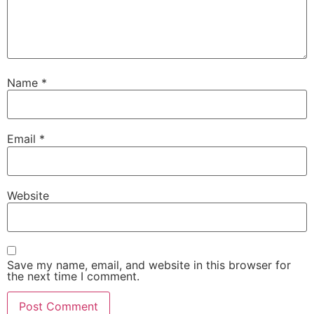
Name
*
Email
*
Website
Save my name, email, and website in this browser for
the next time I comment.